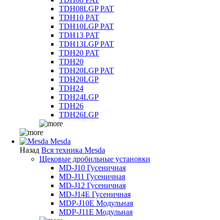
TDH08LGP PAT
TDH10 PAT
TDH10LGP PAT
TDH13 PAT
TDH13LGP PAT
TDH20 PAT
TDH20
TDH20LGP PAT
TDH20LGP
TDH24
TDH24LGP
TDH26
TDH26LGP
Mesda
Назад
Вся техника Mesda
Щековые дробильные установки
MD-J10 Гусеничная
MD-J11 Гусеничная
MD-J12 Гусеничная
MD-J14E Гусеничная
MDP-J10E Модульная
MDP-J11E Модульная