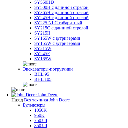
SY550HD
SY500H с длинной стрелой
SY365H с длинной стрелой
SY245H с длинной стрелой
SY225 NLC габаритный
SY215C с длинной стрелой
SY215H
SY165W с аутригерами
SY155W с аутригерами
SY215W
SY245F
SY185W
Экскаваторы-погрузчики
BHL 95
BHL 105
John Deere
Назад
Вся техника John Deere
Бульдозеры
1050K
950K
750J-II
850J-II