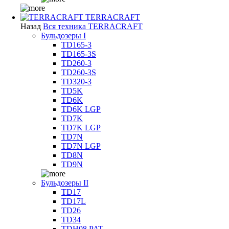
TERRACRAFT
Назад
Вся техника TERRACRAFT
Бульдозеры I
TD165-3
TD165-3S
TD260-3
TD260-3S
TD320-3
TD5K
TD6K
TD6K LGP
TD7K
TD7K LGP
TD7N
TD7N LGP
TD8N
TD9N
Бульдозеры II
TD17
TD17L
TD26
TD34
TDH08 PAT