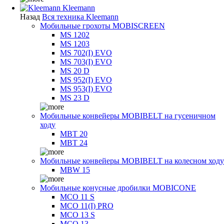
Kleemann
Назад
Вся техника Kleemann
Мобильные грохоты MOBISCREEN
MS 1202
MS 1203
MS 702(I) EVO
MS 703(I) EVO
MS 20 D
MS 952(I) EVO
MS 953(I) EVO
MS 23 D
Мобильные конвейеры MOBIBELT на гусеничном
ходу
MBT 20
MBT 24
Мобильные конвейеры MOBIBELT на колесном ходу
MBW 15
Мобильные конусные дробилки MOBICONE
MCO 11 S
MCO 11(I) PRO
MCO 13 S
MCO 13