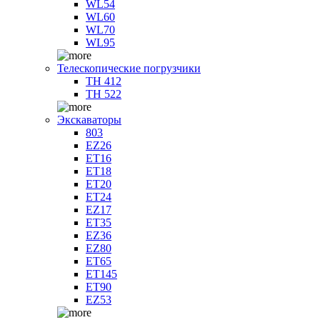
WL54
WL60
WL70
WL95
Телескопические погрузчики
TH 412
TH 522
Экскаваторы
803
EZ26
ET16
ET18
ET20
ET24
EZ17
ET35
EZ36
EZ80
ET65
ET145
ET90
EZ53