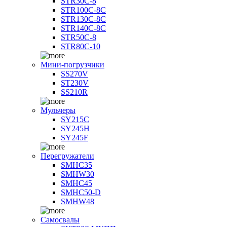
STR30C-8
STR100C-8С
STR130C-8С
STR140C-8С
STR50C-8
STR80C-10
Мини-погрузчики
SS270V
ST230V
SS210R
Мульчеры
SY215C
SY245H
SY245F
Перегружатели
SMHC35
SMHW30
SMHC45
SMHC50-D
SMHW48
Самосвалы