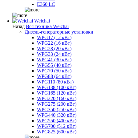
E360 LC
Weichai
Назад
Вся техника Weichai
Дизель-генераторные установки
WPG17 (12 кВт)
WPG22 (16 кВт)
WPG28 (20 кВт)
WPG33 (24 кВт)
WPG41 (30 кВт)
WPG55 (40 кВт)
WPG70 (50 кВт)
WPG88 (64 кВт)
WPG110 (80 кВт)
WPG138 (100 кВт)
WPG165 (120 кВт)
WPG220 (160 кВт)
WPG275 (200 кВт)
WPG350 (250 кВт)
WPG440 (320 кВт)
WPG550 (400 кВт)
WPG700 (512 кВт)
WPG825 (600 кВт)