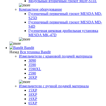
Модульный вторичный грохот MDP-S11E
Компактное оборудование
Гусеничный первичный грохот MESDA MD-
S25D
Гусеничный первичный грохот MESDA MD-
S4D
Гусеничная щековая дробильная установка
MESDA MK-47D
Bandit
Назад
Вся техника Bandit
Измельчители с крановой подачей материала
3090
3590
3590XL
2590
20XP
Измельчители с ручной подачей материала
15XP
18XP
19XP
65XP