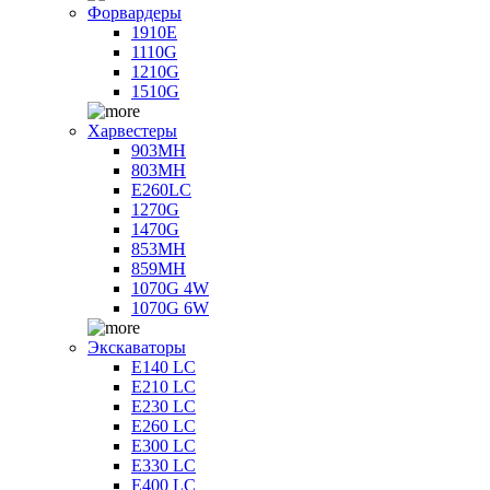
Форвардеры
1910E
1110G
1210G
1510G
Харвестеры
903MH
803MH
E260LC
1270G
1470G
853MH
859MH
1070G 4W
1070G 6W
Экскаваторы
E140 LC
E210 LC
E230 LC
E260 LC
E300 LC
E330 LC
E400 LC