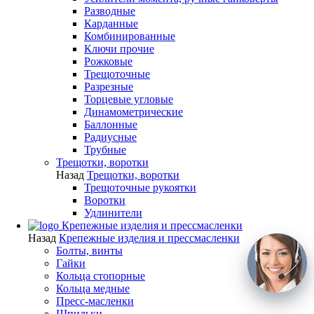
Разводные
Карданные
Комбинированные
Ключи прочие
Рожковые
Трещоточные
Разрезные
Торцевые угловые
Динамометрические
Баллонные
Радиусные
Трубные
Трещотки, воротки
Назад
Трещотки, воротки
Трещоточные рукоятки
Воротки
Удлинители
Крепежные изделия и прессмасленки
Назад
Крепежные изделия и прессмасленки
Болты, винты
Гайки
Кольца стопорные
Кольца медные
Пресс-масленки
Шпильки