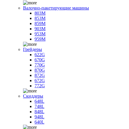
Валочно-пакетирующие машины
803M
853M
859M
903M
953M
959M
Грейдеры
622G
670G
770G
870G
872G
672G
772G
Скиддеры
648L
748L
848L
948L
640L