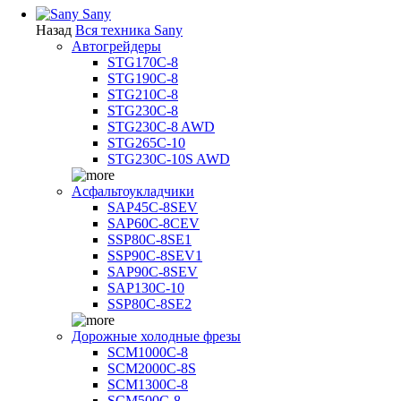
Sany
Назад
Вся техника Sany
Автогрейдеры
STG170C-8
STG190C-8
STG210C-8
STG230C-8
STG230C-8 AWD
STG265C-10
STG230C-10S AWD
Асфальтоукладчики
SAP45С-8SEV
SAP60C-8CEV
SSP80C-8SE1
SSP90C-8SEV1
SAP90C-8SEV
SAP130C-10
SSP80C-8SE2
Дорожные холодные фрезы
SCM1000C-8
SCM2000C-8S
SCM1300C-8
SCM500C-8