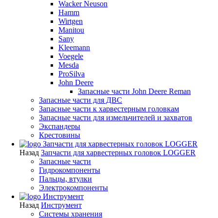
Wacker Neuson
Hamm
Wirtgen
Manitou
Sany
Kleemann
Voegele
Mesda
ProSilva
John Deere
Запасные части John Deere Reman
Запасные части для ДВС
Запасные части к харвестерным головкам
Запасные части для измельчителей и захватов
Экспандеры
Крестовины
Запчасти для харвестерных головок LOGGER
Назад
Запчасти для харвестерных головок LOGGER
Запасные части
Гидрокомпоненты
Пальцы, втулки
Электрокомпоненты
Инструмент
Назад
Инструмент
Системы хранения