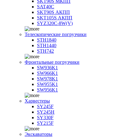
SKT90S МКПП
SAT40C
SKT90S АКПП
SKT105S АКПП
SYZ320C-8W(V)
Телескопические погрузчики
STH1840
STH1440
STH742
Фронтальные погрузчики
SW936K1
SW966K1
SW978K1
SW955K1
SW956K1
Харвестеры
SY245F
SY245H
SY330F
SY215F
Экскаваторы