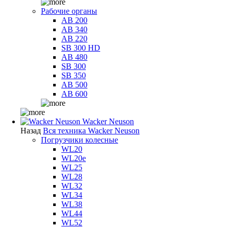
Рабочие органы
AB 200
AB 340
AB 220
SB 300 HD
AB 480
SB 300
SB 350
AB 500
AB 600
Wacker Neuson
Назад
Вся техника Wacker Neuson
Погрузчики колесные
WL20
WL20e
WL25
WL28
WL32
WL34
WL38
WL44
WL52