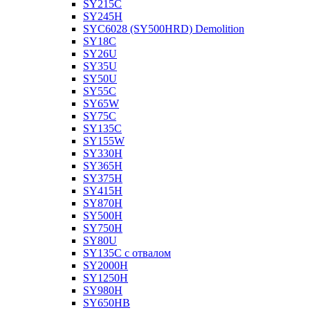
SY215C
SY245H
SYC6028 (SY500HRD) Demolition
SY18C
SY26U
SY35U
SY50U
SY55C
SY65W
SY75C
SY135C
SY155W
SY330H
SY365H
SY375H
SY415H
SY870H
SY500H
SY750H
SY80U
SY135C с отвалом
SY2000H
SY1250H
SY980H
SY650HB