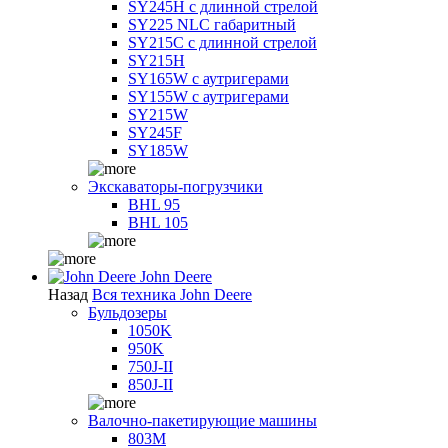
SY245H с длинной стрелой
SY225 NLC габаритный
SY215C с длинной стрелой
SY215H
SY165W с аутригерами
SY155W с аутригерами
SY215W
SY245F
SY185W
Экскаваторы-погрузчики
BHL 95
BHL 105
John Deere
Назад
Вся техника John Deere
Бульдозеры
1050K
950K
750J-II
850J-II
Валочно-пакетирующие машины
803M