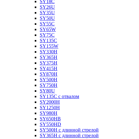
SY18C
SY26U
SY35U
SY50U
SY55C
SY65W
SY75C
SY135C
SY155W
SY330H
SY365H
SY375H
SY415H
SY870H
SY500H
SY750H
SY80U
SY135C с отвалом
SY2000H
SY1250H
SY980H
SY650HB
SY550HD
SY500H с длинной стрелой
SY365H с длинной стрелой