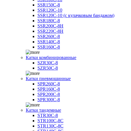
SSR150C-8
SSR120C-10
SSR120C-10 (с кулачковым бандажом)
SSR180C-8
SSR200C-8H
SSR220C-8H
SSR260C-8
SSR140C-8
SSR160C-8
Катки комбинированные
SZR30C-8
SZR50C-8
Катки пневмошинные
SPR260C-8
SPR160C-8
SPR200C-8
SPR300C-8
Катки тандемные
STR30C-8
STR100C-8С
STR130C-8С