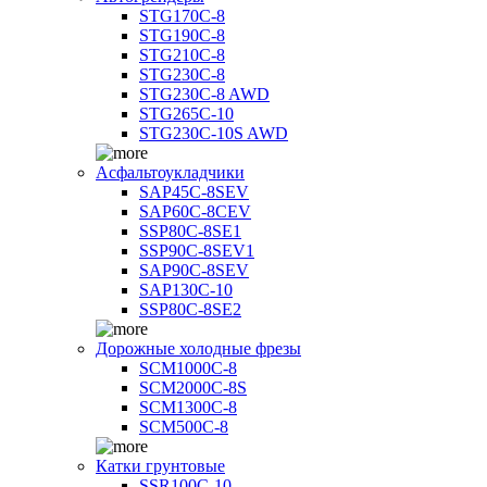
STG170C-8
STG190C-8
STG210C-8
STG230C-8
STG230C-8 AWD
STG265C-10
STG230C-10S AWD
Асфальтоукладчики
SAP45С-8SEV
SAP60C-8CEV
SSP80C-8SE1
SSP90C-8SEV1
SAP90C-8SEV
SAP130C-10
SSP80C-8SE2
Дорожные холодные фрезы
SCM1000C-8
SCM2000C-8S
SCM1300C-8
SCM500C-8
Катки грунтовые
SSR100C-10