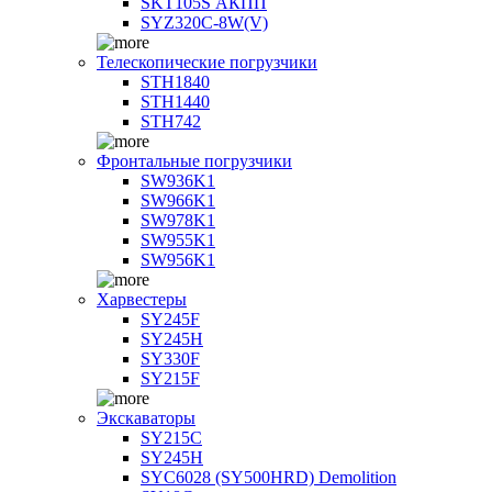
SKT105S АКПП
SYZ320C-8W(V)
Телескопические погрузчики
STH1840
STH1440
STH742
Фронтальные погрузчики
SW936K1
SW966K1
SW978K1
SW955K1
SW956K1
Харвестеры
SY245F
SY245H
SY330F
SY215F
Экскаваторы
SY215C
SY245H
SYC6028 (SY500HRD) Demolition