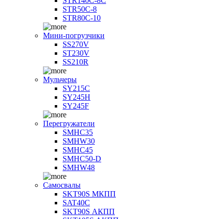
STR140C-8С
STR50C-8
STR80C-10
Мини-погрузчики
SS270V
ST230V
SS210R
Мульчеры
SY215C
SY245H
SY245F
Перегружатели
SMHC35
SMHW30
SMHC45
SMHC50-D
SMHW48
Самосвалы
SKT90S МКПП
SAT40C
SKT90S АКПП