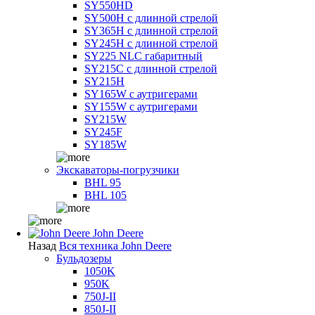
SY550HD
SY500H с длинной стрелой
SY365H с длинной стрелой
SY245H с длинной стрелой
SY225 NLC габаритный
SY215C с длинной стрелой
SY215H
SY165W с аутригерами
SY155W с аутригерами
SY215W
SY245F
SY185W
Экскаваторы-погрузчики
BHL 95
BHL 105
John Deere
Назад
Вся техника John Deere
Бульдозеры
1050K
950K
750J-II
850J-II