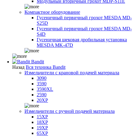
Модульный вторичный грохот MDP-S11E
Компактное оборудование
Гусеничный первичный грохот MESDA MD-
S25D
Гусеничный первичный грохот MESDA MD-
S4D
Гусеничная щековая дробильная установка
MESDA MK-47D
Bandit
Назад
Вся техника Bandit
Измельчители с крановой подачей материала
3090
3590
3590XL
2590
20XP
Измельчители с ручной подачей материала
15XP
18XP
19XP
65XP