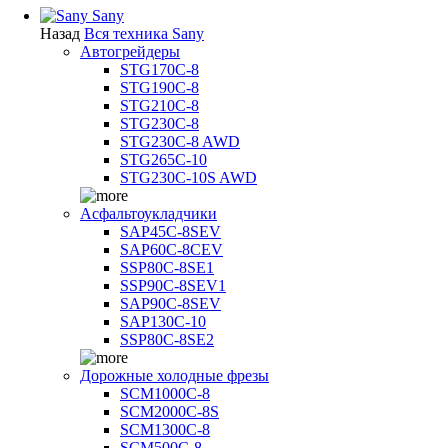
Sany
Назад
Вся техника Sany
Автогрейдеры
STG170C-8
STG190C-8
STG210C-8
STG230C-8
STG230C-8 AWD
STG265C-10
STG230C-10S AWD
Асфальтоукладчики
SAP45С-8SEV
SAP60C-8CEV
SSP80C-8SE1
SSP90C-8SEV1
SAP90C-8SEV
SAP130C-10
SSP80C-8SE2
Дорожные холодные фрезы
SCM1000C-8
SCM2000C-8S
SCM1300C-8
SCM500C-8