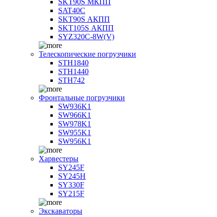
SKT90S МКПП
SAT40C
SKT90S АКПП
SKT105S АКПП
SYZ320C-8W(V)
Телескопические погрузчики
STH1840
STH1440
STH742
Фронтальные погрузчики
SW936K1
SW966K1
SW978K1
SW955K1
SW956K1
Харвестеры
SY245F
SY245H
SY330F
SY215F
Экскаваторы