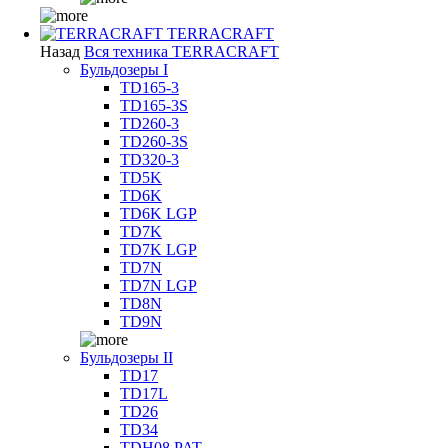
TERRACRAFT
Назад
Вся техника TERRACRAFT
Бульдозеры I
TD165-3
TD165-3S
TD260-3
TD260-3S
TD320-3
TD5K
TD6K
TD6K LGP
TD7K
TD7K LGP
TD7N
TD7N LGP
TD8N
TD9N
Бульдозеры II
TD17
TD17L
TD26
TD34
TDH08 PAT