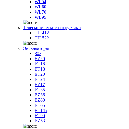
WL54
WL60
WL70
WL95
Телескопические погрузчики
TH 412
TH 522
Экскаваторы
803
EZ26
ET16
ET18
ET20
ET24
EZ17
ET35
EZ36
EZ80
ET65
ET145
ET90
EZ53