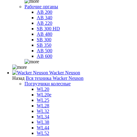
Рабочие органы
AB 200
AB 340
AB 220
SB 300 HD
AB 480
SB 300
SB 350
AB 500
AB 600
Wacker Neuson
Назад
Вся техника Wacker Neuson
Погрузчики колесные
WL20
WL20e
WL25
WL28
WL32
WL34
WL38
WL44
WL52