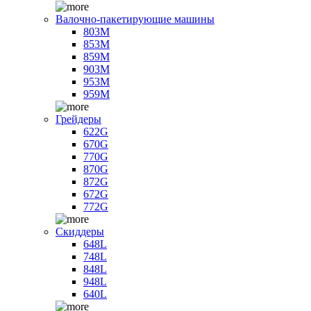
Валочно-пакетирующие машины
803M
853M
859M
903M
953M
959M
Грейдеры
622G
670G
770G
870G
872G
672G
772G
Скиддеры
648L
748L
848L
948L
640L