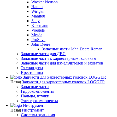
Wacker Neuson
Hamm
Wirtgen
Manitou
Sany
Kleemann
Voegele
Mesda
ProSilva
John Deere
Запасные части John Deere Reman
Запасные части для ДВС
Запасные части к харвестерным головкам
Запасные части для измельчителей и захватов
Экспандеры
Крестовины
Запчасти для харвестерных головок LOGGER
Назад
Запчасти для харвестерных головок LOGGER
Запасные части
Гидрокомпоненты
Пальцы, втулки
Электрокомпоненты
Инструмент
Назад
Инструмент
Системы хранения