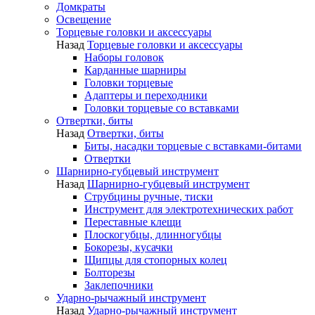
Домкраты
Освещение
Торцевые головки и аксессуары
Назад
Торцевые головки и аксессуары
Наборы головок
Карданные шарниры
Головки торцевые
Адаптеры и переходники
Головки торцевые со вставками
Отвертки, биты
Назад
Отвертки, биты
Биты, насадки торцевые с вставками-битами
Отвертки
Шарнирно-губцевый инструмент
Назад
Шарнирно-губцевый инструмент
Струбцины ручные, тиски
Инструмент для электротехнических работ
Переставные клещи
Плоскогубцы, длинногубцы
Бокорезы, кусачки
Щипцы для стопорных колец
Болторезы
Заклепочники
Ударно-рычажный инструмент
Назад
Ударно-рычажный инструмент