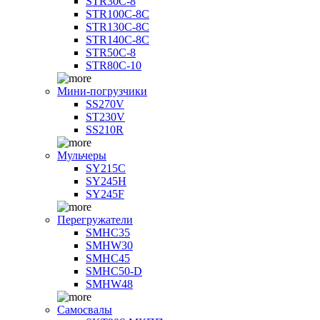
STR30C-8
STR100C-8С
STR130C-8С
STR140C-8С
STR50C-8
STR80C-10
Мини-погрузчики
SS270V
ST230V
SS210R
Мульчеры
SY215C
SY245H
SY245F
Перегружатели
SMHC35
SMHW30
SMHC45
SMHC50-D
SMHW48
Самосвалы