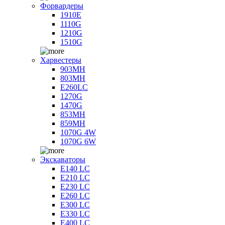
Форвардеры
1910E
1110G
1210G
1510G
Харвестеры
903MH
803MH
E260LC
1270G
1470G
853MH
859MH
1070G 4W
1070G 6W
Экскаваторы
E140 LC
E210 LC
E230 LC
E260 LC
E300 LC
E330 LC
E400 LC