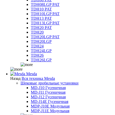
TDH08LGP PAT
TDH10 PAT
TDH10LGP PAT
TDH13 PAT
TDH13LGP PAT
TDH20 PAT
TDH20
TDH20LGP PAT
TDH20LGP
TDH24
TDH24LGP
TDH26
TDH26LGP
Mesda
Назад
Вся техника Mesda
Щековые дробильные установки
MD-J10 Гусеничная
MD-J11 Гусеничная
MD-J12 Гусеничная
MD-J14E Гусеничная
MDP-J10E Модульная
MDP-J11E Модульная