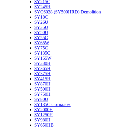
SY215C
SY245H
SYC6028 (SY500HRD) Demolition
SY18C
SY26U
SY35U
SY50U
SY55C
SY65W
SY75C
SY135C
SY155W
SY330H
SY365H
SY375H
SY415H
SY870H
SY500H
SY750H
SY80U
SY135C с отвалом
SY2000H
SY1250H
SY980H
SY650HB