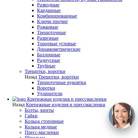
Разводные
Карданные
Комбинированные
Ключи прочие
Рожковые
Трещоточные
Разрезные
Торцевые угловые
Динамометрические
Баллонные
Радиусные
Трубные
Трещотки, воротки
Назад
Трещотки, воротки
Трещоточные рукоятки
Воротки
Удлинители
Крепежные изделия и прессмасленки
Назад
Крепежные изделия и прессмасленки
Болты, винты
Гайки
Кольца стопорные
Кольца медные
Пресс-масленки
Шпильки