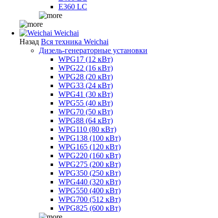
E360 LC
Weichai
Назад
Вся техника Weichai
Дизель-генераторные установки
WPG17 (12 кВт)
WPG22 (16 кВт)
WPG28 (20 кВт)
WPG33 (24 кВт)
WPG41 (30 кВт)
WPG55 (40 кВт)
WPG70 (50 кВт)
WPG88 (64 кВт)
WPG110 (80 кВт)
WPG138 (100 кВт)
WPG165 (120 кВт)
WPG220 (160 кВт)
WPG275 (200 кВт)
WPG350 (250 кВт)
WPG440 (320 кВт)
WPG550 (400 кВт)
WPG700 (512 кВт)
WPG825 (600 кВт)