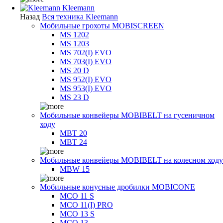
Kleemann
Назад
Вся техника Kleemann
Мобильные грохоты MOBISCREEN
MS 1202
MS 1203
MS 702(I) EVO
MS 703(I) EVO
MS 20 D
MS 952(I) EVO
MS 953(I) EVO
MS 23 D
Мобильные конвейеры MOBIBELT на гусеничном
ходу
MBT 20
MBT 24
Мобильные конвейеры MOBIBELT на колесном ходу
MBW 15
Мобильные конусные дробилки MOBICONE
MCO 11 S
MCO 11(I) PRO
MCO 13 S
MCO 13