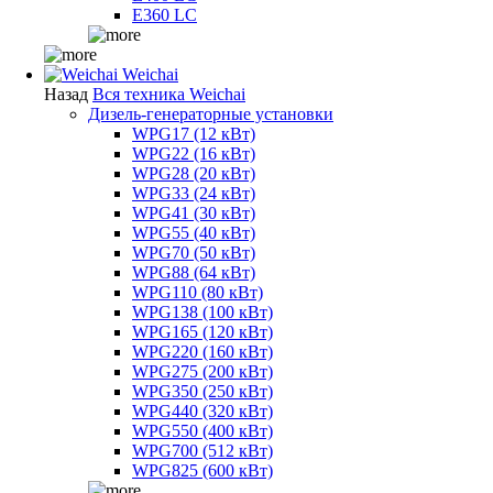
E360 LC
Weichai
Назад
Вся техника Weichai
Дизель-генераторные установки
WPG17 (12 кВт)
WPG22 (16 кВт)
WPG28 (20 кВт)
WPG33 (24 кВт)
WPG41 (30 кВт)
WPG55 (40 кВт)
WPG70 (50 кВт)
WPG88 (64 кВт)
WPG110 (80 кВт)
WPG138 (100 кВт)
WPG165 (120 кВт)
WPG220 (160 кВт)
WPG275 (200 кВт)
WPG350 (250 кВт)
WPG440 (320 кВт)
WPG550 (400 кВт)
WPG700 (512 кВт)
WPG825 (600 кВт)