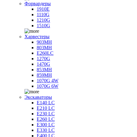
Форвардеры
1910E
1110G
1210G
1510G
Харвестеры
903MH
803MH
E260LC
1270G
1470G
853MH
859MH
1070G 4W
1070G 6W
Экскаваторы
E140 LC
E210 LC
E230 LC
E260 LC
E300 LC
E330 LC
E400 LC