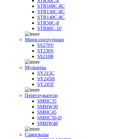
STR30C-8
STR100C-8С
STR130C-8С
STR140C-8С
STR50C-8
STR80C-10
Мини-погрузчики
SS270V
ST230V
SS210R
Мульчеры
SY215C
SY245H
SY245F
Перегружатели
SMHC35
SMHW30
SMHC45
SMHC50-D
SMHW48
Самосвалы