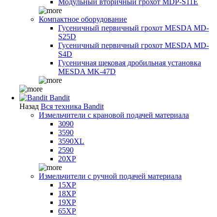
Модульный вторичный грохот MDP-S11E
Компактное оборудование
Гусеничный первичный грохот MESDA MD-
S25D
Гусеничный первичный грохот MESDA MD-
S4D
Гусеничная щековая дробильная установка
MESDA MK-47D
Bandit
Назад
Вся техника Bandit
Измельчители с крановой подачей материала
3090
3590
3590XL
2590
20XP
Измельчители с ручной подачей материала
15XP
18XP
19XP
65XP