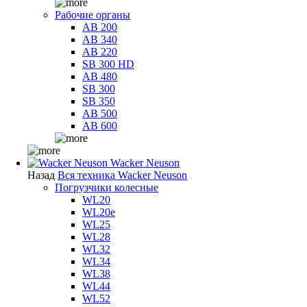
Рабочие органы
AB 200
AB 340
AB 220
SB 300 HD
AB 480
SB 300
SB 350
AB 500
AB 600
Wacker Neuson
Назад
Вся техника Wacker Neuson
Погрузчики колесные
WL20
WL20e
WL25
WL28
WL32
WL34
WL38
WL44
WL52