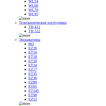
WL54
WL60
WL70
WL95
Телескопические погрузчики
TH 412
TH 522
Экскаваторы
803
EZ26
ET16
ET18
ET20
ET24
EZ17
ET35
EZ36
EZ80
ET65
ET145
ET90
EZ53