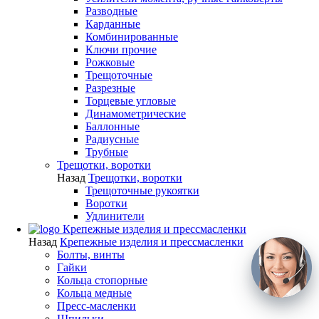
Разводные
Карданные
Комбинированные
Ключи прочие
Рожковые
Трещоточные
Разрезные
Торцевые угловые
Динамометрические
Баллонные
Радиусные
Трубные
Трещотки, воротки
Назад
Трещотки, воротки
Трещоточные рукоятки
Воротки
Удлинители
Крепежные изделия и прессмасленки
Назад
Крепежные изделия и прессмасленки
Болты, винты
Гайки
Кольца стопорные
Кольца медные
Пресс-масленки
Шпильки