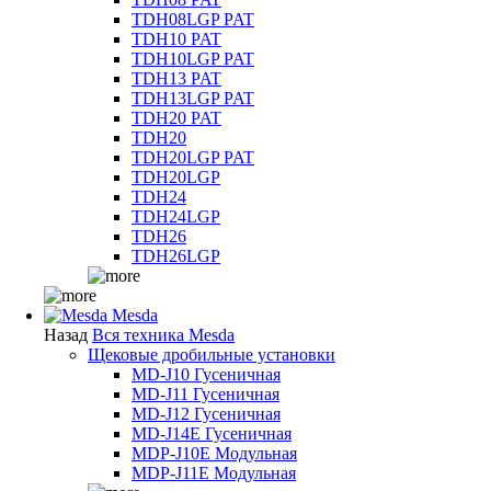
TDH08LGP PAT
TDH10 PAT
TDH10LGP PAT
TDH13 PAT
TDH13LGP PAT
TDH20 PAT
TDH20
TDH20LGP PAT
TDH20LGP
TDH24
TDH24LGP
TDH26
TDH26LGP
Mesda
Назад
Вся техника Mesda
Щековые дробильные установки
MD-J10 Гусеничная
MD-J11 Гусеничная
MD-J12 Гусеничная
MD-J14E Гусеничная
MDP-J10E Модульная
MDP-J11E Модульная