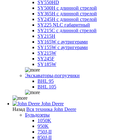
SY550HD
SY500H с длинной стрелой
SY365H с длинной стрелой
SY245H с длинной стрелой
SY225 NLC габаритный
SY215C с длинной стрелой
SY215H
SY165W с аутригерами
SY155W с аутригерами
SY215W
SY245F
SY185W
Экскаваторы-погрузчики
BHL 95
BHL 105
John Deere
Назад
Вся техника John Deere
Бульдозеры
1050K
950K
750J-II
850J-II