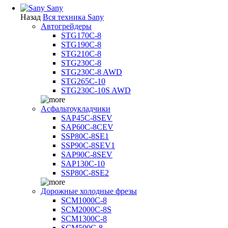
Sany
Назад
Вся техника Sany
Автогрейдеры
STG170C-8
STG190C-8
STG210C-8
STG230C-8
STG230C-8 AWD
STG265C-10
STG230C-10S AWD
Асфальтоукладчики
SAP45С-8SEV
SAP60C-8CEV
SSP80C-8SE1
SSP90C-8SEV1
SAP90C-8SEV
SAP130C-10
SSP80C-8SE2
Дорожные холодные фрезы
SCM1000C-8
SCM2000C-8S
SCM1300C-8
SCM500C-8