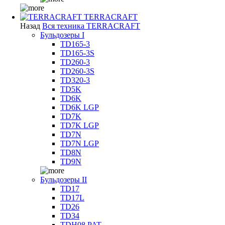
TERRACRAFT
Назад
Вся техника TERRACRAFT
Бульдозеры I
TD165-3
TD165-3S
TD260-3
TD260-3S
TD320-3
TD5K
TD6K
TD6K LGP
TD7K
TD7K LGP
TD7N
TD7N LGP
TD8N
TD9N
Бульдозеры II
TD17
TD17L
TD26
TD34
TDH08 PAT