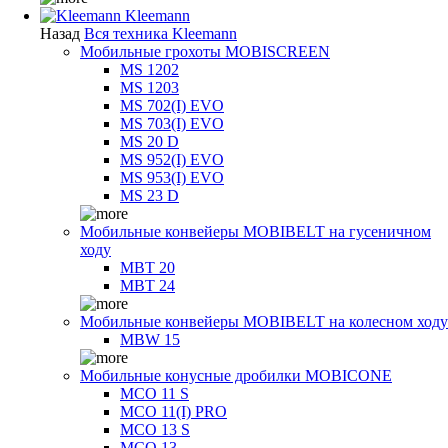
Kleemann
Назад
Вся техника Kleemann
Мобильные грохоты MOBISCREEN
MS 1202
MS 1203
MS 702(I) EVO
MS 703(I) EVO
MS 20 D
MS 952(I) EVO
MS 953(I) EVO
MS 23 D
Мобильные конвейеры MOBIBELT на гусеничном
ходу
MBT 20
MBT 24
Мобильные конвейеры MOBIBELT на колесном ходу
MBW 15
Мобильные конусные дробилки MOBICONE
MCO 11 S
MCO 11(I) PRO
MCO 13 S
MCO 13