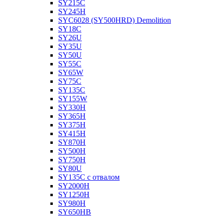
SY215C
SY245H
SYC6028 (SY500HRD) Demolition
SY18C
SY26U
SY35U
SY50U
SY55C
SY65W
SY75C
SY135C
SY155W
SY330H
SY365H
SY375H
SY415H
SY870H
SY500H
SY750H
SY80U
SY135C с отвалом
SY2000H
SY1250H
SY980H
SY650HB