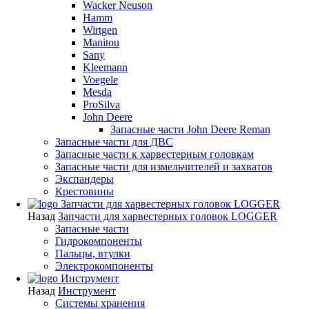
Wacker Neuson
Hamm
Wirtgen
Manitou
Sany
Kleemann
Voegele
Mesda
ProSilva
John Deere
Запасные части John Deere Reman
Запасные части для ДВС
Запасные части к харвестерным головкам
Запасные части для измельчителей и захватов
Экспандеры
Крестовины
Запчасти для харвестерных головок LOGGER
Назад
Запчасти для харвестерных головок LOGGER
Запасные части
Гидрокомпоненты
Пальцы, втулки
Электрокомпоненты
Инструмент
Назад
Инструмент
Системы хранения