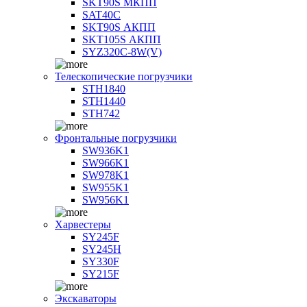
SKT90S МКПП
SAT40C
SKT90S АКПП
SKT105S АКПП
SYZ320C-8W(V)
Телескопические погрузчики
STH1840
STH1440
STH742
Фронтальные погрузчики
SW936K1
SW966K1
SW978K1
SW955K1
SW956K1
Харвестеры
SY245F
SY245H
SY330F
SY215F
Экскаваторы