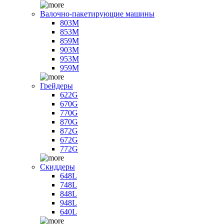
Валочно-пакетирующие машины
803M
853M
859M
903M
953M
959M
Грейдеры
622G
670G
770G
870G
872G
672G
772G
Скиддеры
648L
748L
848L
948L
640L