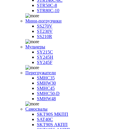
STR140C-8С
STR50C-8
STR80C-10
Мини-погрузчики
SS270V
ST230V
SS210R
Мульчеры
SY215C
SY245H
SY245F
Перегружатели
SMHC35
SMHW30
SMHC45
SMHC50-D
SMHW48
Самосвалы
SKT90S МКПП
SAT40C
SKT90S АКПП