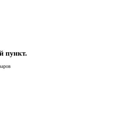
й пункт
.
варов