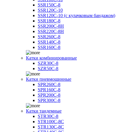
SSR150C-8
SSR120C-10
SSR120C-10 (с кулачковым бандажом)
SSR180C-8
SSR200C-8H
SSR220C-8H
SSR260C-8
SSR140C-8
SSR160C-8
Катки комбинированные
SZR30C-8
SZR50C-8
Катки пневмошинные
SPR260C-8
SPR160C-8
SPR200C-8
SPR300C-8
Катки тандемные
STR30C-8
STR100C-8С
STR130C-8С