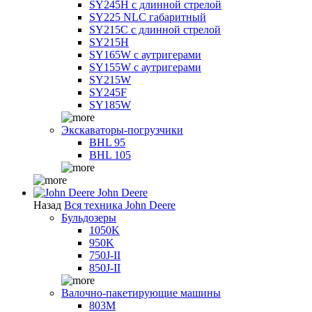
SY245H с длинной стрелой
SY225 NLC габаритный
SY215C с длинной стрелой
SY215H
SY165W с аутригерами
SY155W с аутригерами
SY215W
SY245F
SY185W
Экскаваторы-погрузчики
BHL 95
BHL 105
John Deere
Назад
Вся техника John Deere
Бульдозеры
1050K
950K
750J-II
850J-II
Валочно-пакетирующие машины
803M