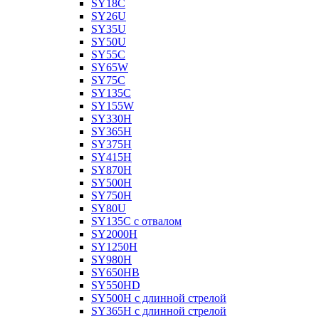
SY18C
SY26U
SY35U
SY50U
SY55C
SY65W
SY75C
SY135C
SY155W
SY330H
SY365H
SY375H
SY415H
SY870H
SY500H
SY750H
SY80U
SY135C с отвалом
SY2000H
SY1250H
SY980H
SY650HB
SY550HD
SY500H с длинной стрелой
SY365H с длинной стрелой