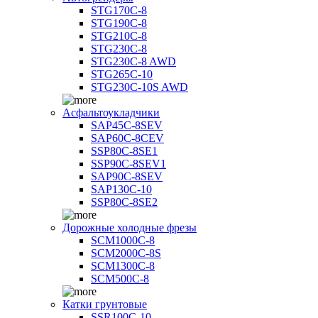
STG170C-8
STG190C-8
STG210C-8
STG230C-8
STG230C-8 AWD
STG265C-10
STG230C-10S AWD
Асфальтоукладчики
SAP45С-8SEV
SAP60C-8CEV
SSP80C-8SE1
SSP90C-8SEV1
SAP90C-8SEV
SAP130C-10
SSP80C-8SE2
Дорожные холодные фрезы
SCM1000C-8
SCM2000C-8S
SCM1300C-8
SCM500C-8
Катки грунтовые
SSR100C-10