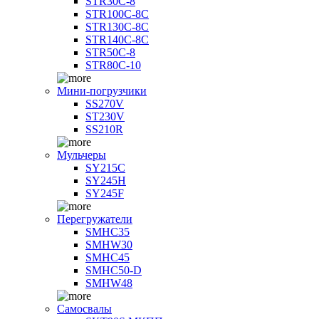
STR30C-8
STR100C-8С
STR130C-8С
STR140C-8С
STR50C-8
STR80C-10
Мини-погрузчики
SS270V
ST230V
SS210R
Мульчеры
SY215C
SY245H
SY245F
Перегружатели
SMHC35
SMHW30
SMHC45
SMHC50-D
SMHW48
Самосвалы