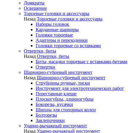
Домкраты
Освещение
Торцевые головки и аксессуары
Назад
Торцевые головки и аксессуары
Наборы головок
Карданные шарниры
Головки торцевые
Адаптеры и переходники
Головки торцевые со вставками
Отвертки, биты
Назад
Отвертки, биты
Биты, насадки торцевые с вставками-битами
Отвертки
Шарнирно-губцевый инструмент
Назад
Шарнирно-губцевый инструмент
Струбцины ручные, тиски
Инструмент для электротехнических работ
Переставные клещи
Плоскогубцы, длинногубцы
Бокорезы, кусачки
Щипцы для стопорных колец
Болторезы
Заклепочники
Ударно-рычажный инструмент
Назад
Ударно-рычажный инструмент