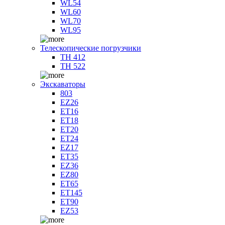
WL54
WL60
WL70
WL95
Телескопические погрузчики
TH 412
TH 522
Экскаваторы
803
EZ26
ET16
ET18
ET20
ET24
EZ17
ET35
EZ36
EZ80
ET65
ET145
ET90
EZ53