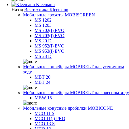
Kleemann
Назад
Вся техника Kleemann
Мобильные грохоты MOBISCREEN
MS 1202
MS 1203
MS 702(I) EVO
MS 703(I) EVO
MS 20 D
MS 952(I) EVO
MS 953(I) EVO
MS 23 D
Мобильные конвейеры MOBIBELT на гусеничном
ходу
MBT 20
MBT 24
Мобильные конвейеры MOBIBELT на колесном ходу
MBW 15
Мобильные конусные дробилки MOBICONE
MCO 11 S
MCO 11(I) PRO
MCO 13 S
MCO 13