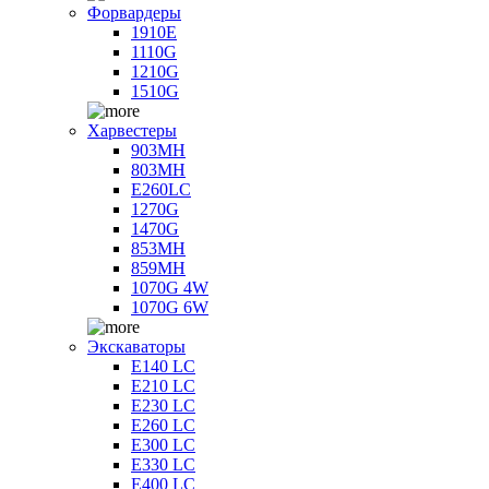
Форвардеры
1910E
1110G
1210G
1510G
Харвестеры
903MH
803MH
E260LC
1270G
1470G
853MH
859MH
1070G 4W
1070G 6W
Экскаваторы
E140 LC
E210 LC
E230 LC
E260 LC
E300 LC
E330 LC
E400 LC