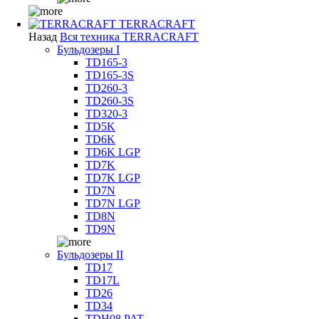
TERRACRAFT
Назад
Вся техника TERRACRAFT
Бульдозеры I
TD165-3
TD165-3S
TD260-3
TD260-3S
TD320-3
TD5K
TD6K
TD6K LGP
TD7K
TD7K LGP
TD7N
TD7N LGP
TD8N
TD9N
Бульдозеры II
TD17
TD17L
TD26
TD34
TDH08 PAT