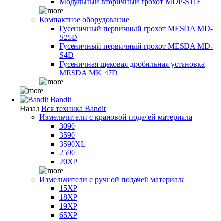
Модульный вторичный грохот MDP-S11E
Компактное оборудование
Гусеничный первичный грохот MESDA MD-
S25D
Гусеничный первичный грохот MESDA MD-
S4D
Гусеничная щековая дробильная установка
MESDA MK-47D
Bandit
Назад
Вся техника Bandit
Измельчители с крановой подачей материала
3090
3590
3590XL
2590
20XP
Измельчители с ручной подачей материала
15XP
18XP
19XP
65XP