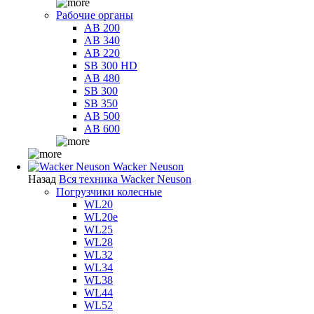
Рабочие органы
AB 200
AB 340
AB 220
SB 300 HD
AB 480
SB 300
SB 350
AB 500
AB 600
Wacker Neuson
Назад
Вся техника Wacker Neuson
Погрузчики колесные
WL20
WL20e
WL25
WL28
WL32
WL34
WL38
WL44
WL52