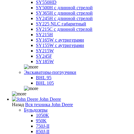
SY550HD
SY500H с длинной стрелой
SY365H с длинной стрелой
SY245H с длинной стрелой
SY225 NLC габаритный
SY215C с длинной стрелой
SY215H
SY165W с аутригерами
SY155W с аутригерами
SY215W
SY245F
SY185W
Экскаваторы-погрузчики
BHL 95
BHL 105
John Deere
Назад
Вся техника John Deere
Бульдозеры
1050K
950K
750J-II
850J-II