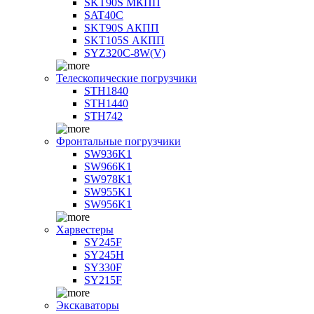
SKT90S МКПП
SAT40C
SKT90S АКПП
SKT105S АКПП
SYZ320C-8W(V)
Телескопические погрузчики
STH1840
STH1440
STH742
Фронтальные погрузчики
SW936K1
SW966K1
SW978K1
SW955K1
SW956K1
Харвестеры
SY245F
SY245H
SY330F
SY215F
Экскаваторы