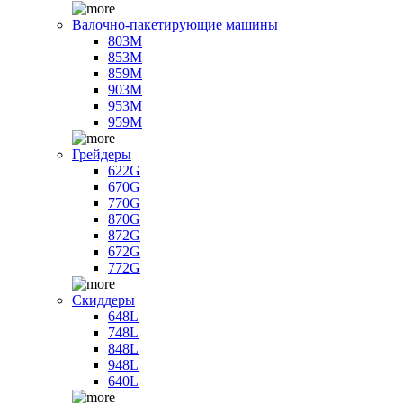
Валочно-пакетирующие машины
803M
853M
859M
903M
953M
959M
Грейдеры
622G
670G
770G
870G
872G
672G
772G
Скиддеры
648L
748L
848L
948L
640L