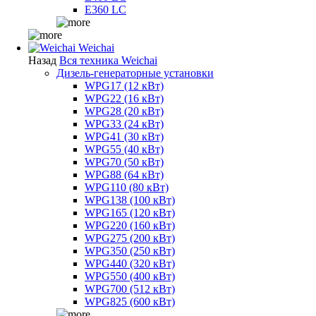
E360 LC
Weichai
Назад
Вся техника Weichai
Дизель-генераторные установки
WPG17 (12 кВт)
WPG22 (16 кВт)
WPG28 (20 кВт)
WPG33 (24 кВт)
WPG41 (30 кВт)
WPG55 (40 кВт)
WPG70 (50 кВт)
WPG88 (64 кВт)
WPG110 (80 кВт)
WPG138 (100 кВт)
WPG165 (120 кВт)
WPG220 (160 кВт)
WPG275 (200 кВт)
WPG350 (250 кВт)
WPG440 (320 кВт)
WPG550 (400 кВт)
WPG700 (512 кВт)
WPG825 (600 кВт)