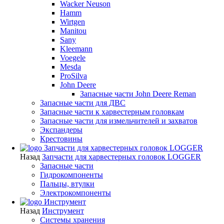
Wacker Neuson
Hamm
Wirtgen
Manitou
Sany
Kleemann
Voegele
Mesda
ProSilva
John Deere
Запасные части John Deere Reman
Запасные части для ДВС
Запасные части к харвестерным головкам
Запасные части для измельчителей и захватов
Экспандеры
Крестовины
Запчасти для харвестерных головок LOGGER
Назад
Запчасти для харвестерных головок LOGGER
Запасные части
Гидрокомпоненты
Пальцы, втулки
Электрокомпоненты
Инструмент
Назад
Инструмент
Системы хранения