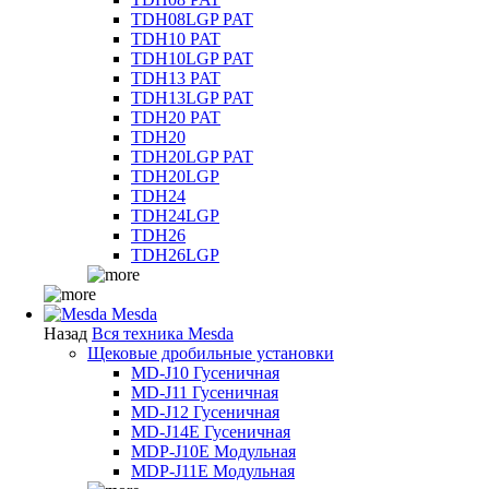
TDH08LGP PAT
TDH10 PAT
TDH10LGP PAT
TDH13 PAT
TDH13LGP PAT
TDH20 PAT
TDH20
TDH20LGP PAT
TDH20LGP
TDH24
TDH24LGP
TDH26
TDH26LGP
Mesda
Назад
Вся техника Mesda
Щековые дробильные установки
MD-J10 Гусеничная
MD-J11 Гусеничная
MD-J12 Гусеничная
MD-J14E Гусеничная
MDP-J10E Модульная
MDP-J11E Модульная