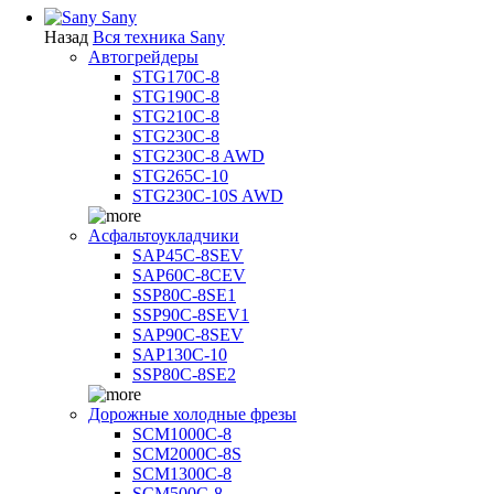
Sany
Назад
Вся техника Sany
Автогрейдеры
STG170C-8
STG190C-8
STG210C-8
STG230C-8
STG230C-8 AWD
STG265C-10
STG230C-10S AWD
Асфальтоукладчики
SAP45С-8SEV
SAP60C-8CEV
SSP80C-8SE1
SSP90C-8SEV1
SAP90C-8SEV
SAP130C-10
SSP80C-8SE2
Дорожные холодные фрезы
SCM1000C-8
SCM2000C-8S
SCM1300C-8
SCM500C-8