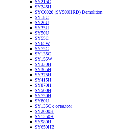
SY215C
SY245H
SYC6028 (SY500HRD) Demolition
SY18C
SY26U
SY35U
SY50U
SY55C
SY65W
SY75C
SY135C
SY155W
SY330H
SY365H
SY375H
SY415H
SY870H
SY500H
SY750H
SY80U
SY135C с отвалом
SY2000H
SY1250H
SY980H
SY650HB