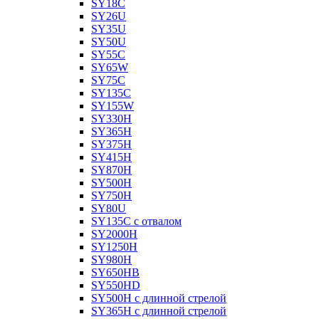
SY18C
SY26U
SY35U
SY50U
SY55C
SY65W
SY75C
SY135C
SY155W
SY330H
SY365H
SY375H
SY415H
SY870H
SY500H
SY750H
SY80U
SY135C с отвалом
SY2000H
SY1250H
SY980H
SY650HB
SY550HD
SY500H с длинной стрелой
SY365H с длинной стрелой