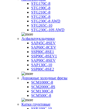
STG170C-8
STG190C-8
STG210C-8
STG230C-8
STG230C-8 AWD
STG265C-10
STG230C-10S AWD
Асфальтоукладчики
SAP45С-8SEV
SAP60C-8CEV
SSP80C-8SE1
SSP90C-8SEV1
SAP90C-8SEV
SAP130C-10
SSP80C-8SE2
Дорожные холодные фрезы
SCM1000C-8
SCM2000C-8S
SCM1300C-8
SCM500C-8
Катки грунтовые
SSR100C-10