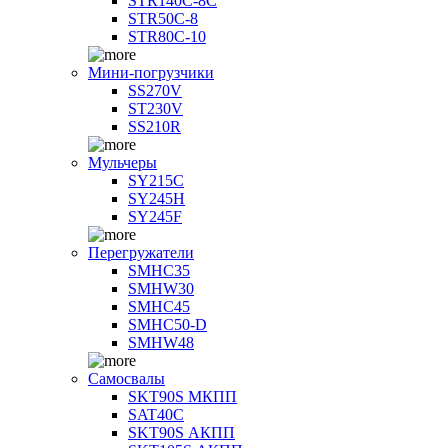
STR140C-8С
STR50C-8
STR80C-10
Мини-погрузчики
SS270V
ST230V
SS210R
Мульчеры
SY215C
SY245H
SY245F
Перегружатели
SMHC35
SMHW30
SMHC45
SMHC50-D
SMHW48
Самосвалы
SKT90S МКПП
SAT40C
SKT90S АКПП