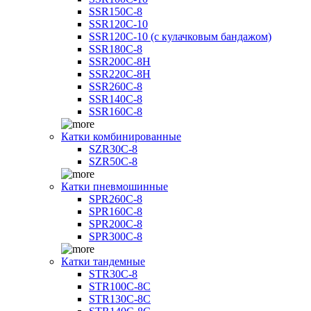
SSR150C-8
SSR120C-10
SSR120C-10 (с кулачковым бандажом)
SSR180C-8
SSR200C-8H
SSR220C-8H
SSR260C-8
SSR140C-8
SSR160C-8
Катки комбинированные
SZR30C-8
SZR50C-8
Катки пневмошинные
SPR260C-8
SPR160C-8
SPR200C-8
SPR300C-8
Катки тандемные
STR30C-8
STR100C-8С
STR130C-8С