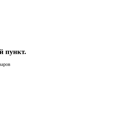
й пункт
.
варов