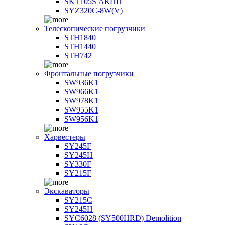
SKT105S АКПП
SYZ320C-8W(V)
Телескопические погрузчики
STH1840
STH1440
STH742
Фронтальные погрузчики
SW936K1
SW966K1
SW978K1
SW955K1
SW956K1
Харвестеры
SY245F
SY245H
SY330F
SY215F
Экскаваторы
SY215C
SY245H
SYC6028 (SY500HRD) Demolition