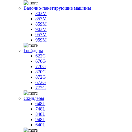
Валочно-пакетирующие машины
803M
853M
859M
903M
953M
959M
Грейдеры
622G
670G
770G
870G
872G
672G
772G
Скиддеры
648L
748L
848L
948L
640L