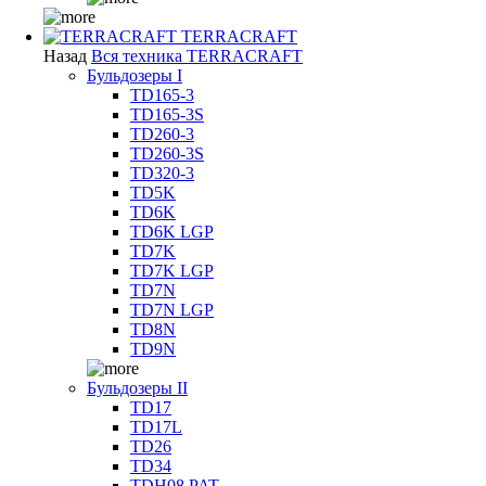
TERRACRAFT
Назад
Вся техника TERRACRAFT
Бульдозеры I
TD165-3
TD165-3S
TD260-3
TD260-3S
TD320-3
TD5K
TD6K
TD6K LGP
TD7K
TD7K LGP
TD7N
TD7N LGP
TD8N
TD9N
Бульдозеры II
TD17
TD17L
TD26
TD34
TDH08 PAT