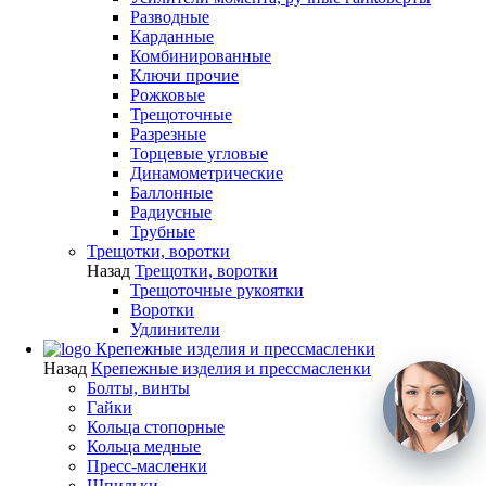
Разводные
Карданные
Комбинированные
Ключи прочие
Рожковые
Трещоточные
Разрезные
Торцевые угловые
Динамометрические
Баллонные
Радиусные
Трубные
Трещотки, воротки
Назад
Трещотки, воротки
Трещоточные рукоятки
Воротки
Удлинители
Крепежные изделия и прессмасленки
Назад
Крепежные изделия и прессмасленки
Болты, винты
Гайки
Кольца стопорные
Кольца медные
Пресс-масленки
Шпильки