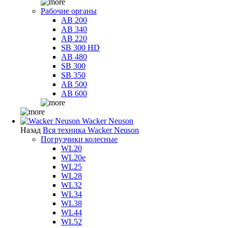
Рабочие органы
AB 200
AB 340
AB 220
SB 300 HD
AB 480
SB 300
SB 350
AB 500
AB 600
Wacker Neuson
Назад
Вся техника Wacker Neuson
Погрузчики колесные
WL20
WL20e
WL25
WL28
WL32
WL34
WL38
WL44
WL52