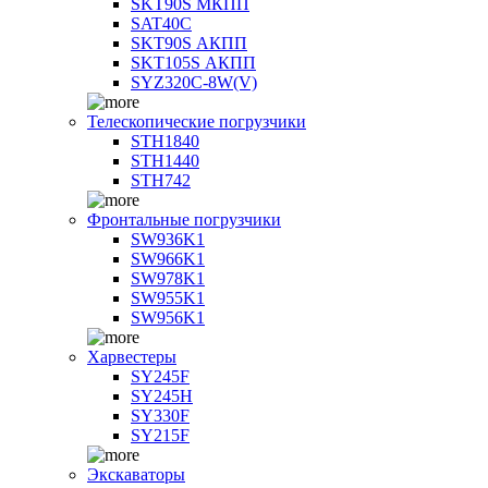
SKT90S МКПП
SAT40C
SKT90S АКПП
SKT105S АКПП
SYZ320C-8W(V)
Телескопические погрузчики
STH1840
STH1440
STH742
Фронтальные погрузчики
SW936K1
SW966K1
SW978K1
SW955K1
SW956K1
Харвестеры
SY245F
SY245H
SY330F
SY215F
Экскаваторы