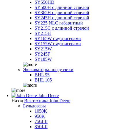
SY550HD
SY500H с длинной стрелой
SY365H с длинной стрелой
SY245H с длинной стрелой
SY225 NLC габаритный
SY215C с длинной стрелой
SY215H
SY165W с аутригерами
SY155W с аутригерами
SY215W
SY245F
SY185W
Экскаваторы-погрузчики
BHL 95
BHL 105
John Deere
Назад
Вся техника John Deere
Бульдозеры
1050K
950K
750J-II
850J-II