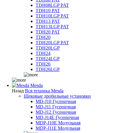
TDH08LGP PAT
TDH10 PAT
TDH10LGP PAT
TDH13 PAT
TDH13LGP PAT
TDH20 PAT
TDH20
TDH20LGP PAT
TDH20LGP
TDH24
TDH24LGP
TDH26
TDH26LGP
Mesda
Назад
Вся техника Mesda
Щековые дробильные установки
MD-J10 Гусеничная
MD-J11 Гусеничная
MD-J12 Гусеничная
MD-J14E Гусеничная
MDP-J10E Модульная
MDP-J11E Модульная