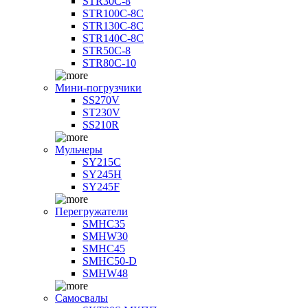
STR30C-8
STR100C-8С
STR130C-8С
STR140C-8С
STR50C-8
STR80C-10
Мини-погрузчики
SS270V
ST230V
SS210R
Мульчеры
SY215C
SY245H
SY245F
Перегружатели
SMHC35
SMHW30
SMHC45
SMHC50-D
SMHW48
Самосвалы