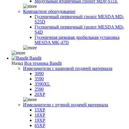
Модульный вторичный грохот MDP-S11E
Компактное оборудование
Гусеничный первичный грохот MESDA MD-
S25D
Гусеничный первичный грохот MESDA MD-
S4D
Гусеничная щековая дробильная установка
MESDA MK-47D
Bandit
Назад
Вся техника Bandit
Измельчители с крановой подачей материала
3090
3590
3590XL
2590
20XP
Измельчители с ручной подачей материала
15XP
18XP
19XP
65XP