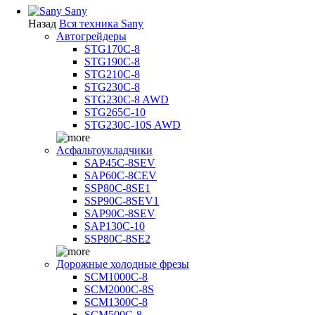
Sany
Назад
Вся техника Sany
Автогрейдеры
STG170C-8
STG190C-8
STG210C-8
STG230C-8
STG230C-8 AWD
STG265C-10
STG230C-10S AWD
Асфальтоукладчики
SAP45С-8SEV
SAP60C-8CEV
SSP80C-8SE1
SSP90C-8SEV1
SAP90C-8SEV
SAP130C-10
SSP80C-8SE2
Дорожные холодные фрезы
SCM1000C-8
SCM2000C-8S
SCM1300C-8
SCM500C-8