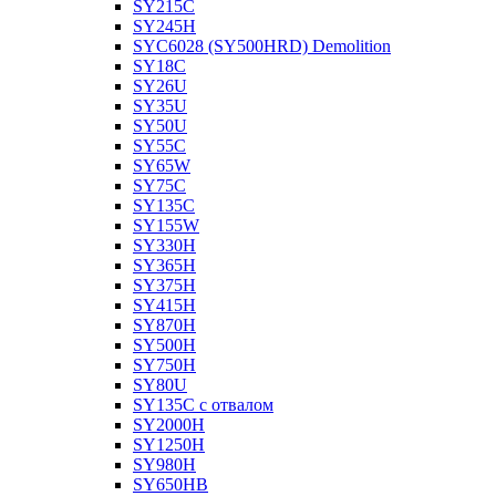
SY215C
SY245H
SYC6028 (SY500HRD) Demolition
SY18C
SY26U
SY35U
SY50U
SY55C
SY65W
SY75C
SY135C
SY155W
SY330H
SY365H
SY375H
SY415H
SY870H
SY500H
SY750H
SY80U
SY135C с отвалом
SY2000H
SY1250H
SY980H
SY650HB