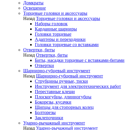
Домкраты
Освещение
Торцевые головки и аксессуары
Назад
Торцевые головки и аксессуары
Наборы головок
Карданные шарниры
Головки торцевые
Адаптеры и переходники
Головки торцевые со вставками
Отвертки, биты
Назад
Отвертки, биты
Биты, насадки торцевые с вставками-битами
Отвертки
Шарнирно-губцевый инструмент
Назад
Шарнирно-губцевый инструмент
Струбцины ручные, тиски
Инструмент для электротехнических работ
Переставные клещи
Плоскогубцы, длинногубцы
Бокорезы, кусачки
Щипцы для стопорных колец
Болторезы
Заклепочники
Ударно-рычажный инструмент
Назад
Ударно-рычажный инструмент