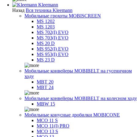
Kleemann
Назад
Вся техника Kleemann
Мобильные грохоты MOBISCREEN
MS 1202
MS 1203
MS 702(I) EVO
MS 703(I) EVO
MS 20 D
MS 952(I) EVO
MS 953(I) EVO
MS 23 D
Мобильные конвейеры MOBIBELT на гусеничном
ходу
MBT 20
MBT 24
Мобильные конвейеры MOBIBELT на колесном ходу
MBW 15
Мобильные конусные дробилки MOBICONE
MCO 11 S
MCO 11(I) PRO
MCO 13 S
MCO 13