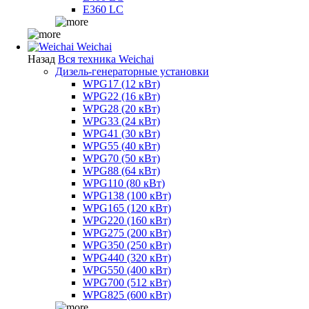
E360 LC
Weichai
Назад
Вся техника Weichai
Дизель-генераторные установки
WPG17 (12 кВт)
WPG22 (16 кВт)
WPG28 (20 кВт)
WPG33 (24 кВт)
WPG41 (30 кВт)
WPG55 (40 кВт)
WPG70 (50 кВт)
WPG88 (64 кВт)
WPG110 (80 кВт)
WPG138 (100 кВт)
WPG165 (120 кВт)
WPG220 (160 кВт)
WPG275 (200 кВт)
WPG350 (250 кВт)
WPG440 (320 кВт)
WPG550 (400 кВт)
WPG700 (512 кВт)
WPG825 (600 кВт)