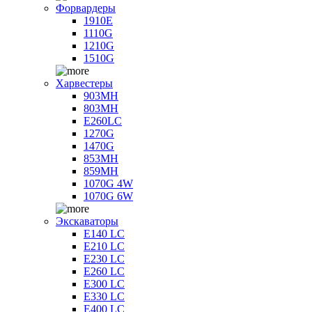
Форвардеры
1910E
1110G
1210G
1510G
Харвестеры
903MH
803MH
E260LC
1270G
1470G
853MH
859MH
1070G 4W
1070G 6W
Экскаваторы
E140 LC
E210 LC
E230 LC
E260 LC
E300 LC
E330 LC
E400 LC