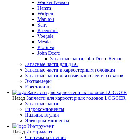
Wacker Neuson
Hamm
Wirtgen
Manitou
Sany
Kleemann
Voegele
Mesda
ProSilva
John Deere
Запасные части John Deere Reman
Запасные части для ДВС
Запасные части к харвестерным головкам
Запасные части для измельчителей и захватов
Экспандеры
Крестовины
Запчасти для харвестерных головок LOGGER
Назад
Запчасти для харвестерных головок LOGGER
Запасные части
Гидрокомпоненты
Пальцы, втулки
Электрокомпоненты
Инструмент
Назад
Инструмент
Системы хранения