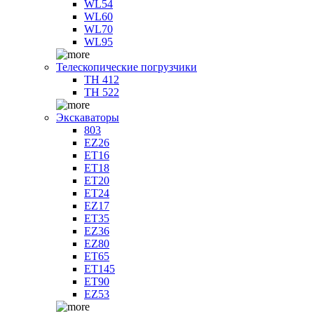
WL54
WL60
WL70
WL95
Телескопические погрузчики
TH 412
TH 522
Экскаваторы
803
EZ26
ET16
ET18
ET20
ET24
EZ17
ET35
EZ36
EZ80
ET65
ET145
ET90
EZ53