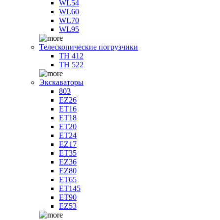
WL54
WL60
WL70
WL95
Телескопические погрузчики
TH 412
TH 522
Экскаваторы
803
EZ26
ET16
ET18
ET20
ET24
EZ17
ET35
EZ36
EZ80
ET65
ET145
ET90
EZ53