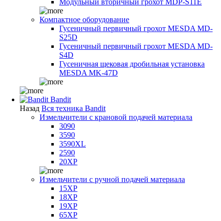
Модульный вторичный грохот MDP-S11E
Компактное оборудование
Гусеничный первичный грохот MESDA MD-
S25D
Гусеничный первичный грохот MESDA MD-
S4D
Гусеничная щековая дробильная установка
MESDA MK-47D
Bandit
Назад
Вся техника Bandit
Измельчители с крановой подачей материала
3090
3590
3590XL
2590
20XP
Измельчители с ручной подачей материала
15XP
18XP
19XP
65XP