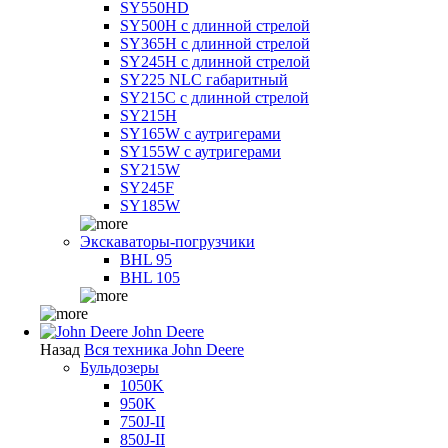
SY550HD
SY500H с длинной стрелой
SY365H с длинной стрелой
SY245H с длинной стрелой
SY225 NLC габаритный
SY215C с длинной стрелой
SY215H
SY165W с аутригерами
SY155W с аутригерами
SY215W
SY245F
SY185W
Экскаваторы-погрузчики
BHL 95
BHL 105
John Deere
Назад
Вся техника John Deere
Бульдозеры
1050K
950K
750J-II
850J-II