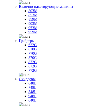
Валочно-пакетирующие машины
803M
853M
859M
903M
953M
959M
Грейдеры
622G
670G
770G
870G
872G
672G
772G
Скиддеры
648L
748L
848L
948L
640L