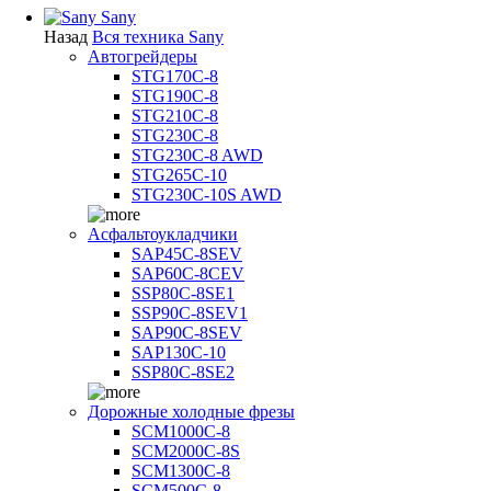
Sany
Назад
Вся техника Sany
Автогрейдеры
STG170C-8
STG190C-8
STG210C-8
STG230C-8
STG230C-8 AWD
STG265C-10
STG230C-10S AWD
Асфальтоукладчики
SAP45С-8SEV
SAP60C-8CEV
SSP80C-8SE1
SSP90C-8SEV1
SAP90C-8SEV
SAP130C-10
SSP80C-8SE2
Дорожные холодные фрезы
SCM1000C-8
SCM2000C-8S
SCM1300C-8
SCM500C-8