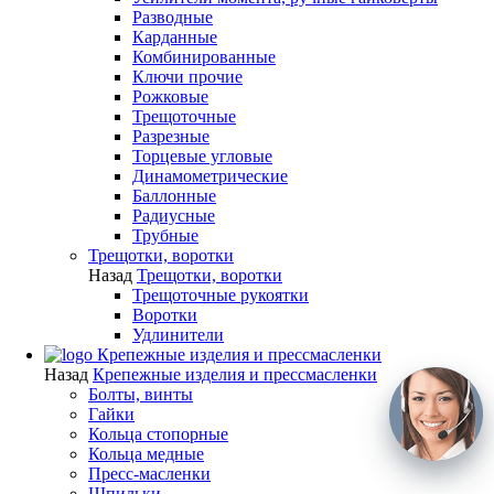
Разводные
Карданные
Комбинированные
Ключи прочие
Рожковые
Трещоточные
Разрезные
Торцевые угловые
Динамометрические
Баллонные
Радиусные
Трубные
Трещотки, воротки
Назад
Трещотки, воротки
Трещоточные рукоятки
Воротки
Удлинители
Крепежные изделия и прессмасленки
Назад
Крепежные изделия и прессмасленки
Болты, винты
Гайки
Кольца стопорные
Кольца медные
Пресс-масленки
Шпильки