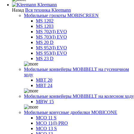
Kleemann
Назад
Вся техника Kleemann
Мобильные грохоты MOBISCREEN
MS 1202
MS 1203
MS 702(I) EVO
MS 703(I) EVO
MS 20 D
MS 952(I) EVO
MS 953(I) EVO
MS 23 D
Мобильные конвейеры MOBIBELT на гусеничном
ходу
MBT 20
MBT 24
Мобильные конвейеры MOBIBELT на колесном ходу
MBW 15
Мобильные конусные дробилки MOBICONE
MCO 11 S
MCO 11(I) PRO
MCO 13 S
MCO 13