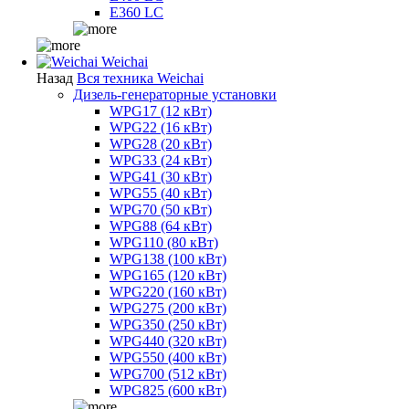
E360 LC
Weichai
Назад
Вся техника Weichai
Дизель-генераторные установки
WPG17 (12 кВт)
WPG22 (16 кВт)
WPG28 (20 кВт)
WPG33 (24 кВт)
WPG41 (30 кВт)
WPG55 (40 кВт)
WPG70 (50 кВт)
WPG88 (64 кВт)
WPG110 (80 кВт)
WPG138 (100 кВт)
WPG165 (120 кВт)
WPG220 (160 кВт)
WPG275 (200 кВт)
WPG350 (250 кВт)
WPG440 (320 кВт)
WPG550 (400 кВт)
WPG700 (512 кВт)
WPG825 (600 кВт)