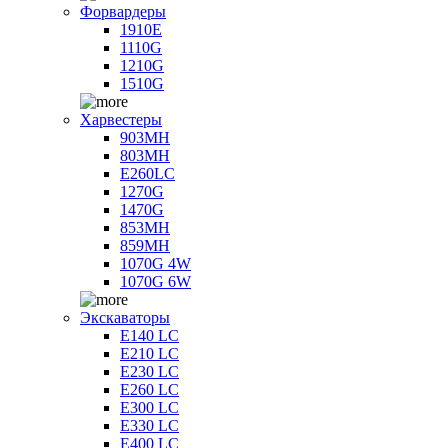
Форвардеры
1910E
1110G
1210G
1510G
Харвестеры
903MH
803MH
E260LC
1270G
1470G
853MH
859MH
1070G 4W
1070G 6W
Экскаваторы
E140 LC
E210 LC
E230 LC
E260 LC
E300 LC
E330 LC
E400 LC