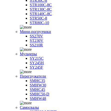
STR30C-8
STR100C-8С
STR130C-8С
STR140C-8С
STR50C-8
STR80C-10
Мини-погрузчики
SS270V
ST230V
SS210R
Мульчеры
SY215C
SY245H
SY245F
Перегружатели
SMHC35
SMHW30
SMHC45
SMHC50-D
SMHW48
Самосвалы