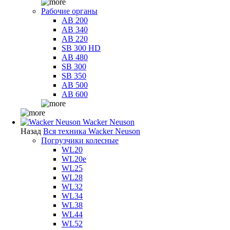
Рабочие органы
AB 200
AB 340
AB 220
SB 300 HD
AB 480
SB 300
SB 350
AB 500
AB 600
Wacker Neuson
Назад
Вся техника Wacker Neuson
Погрузчики колесные
WL20
WL20e
WL25
WL28
WL32
WL34
WL38
WL44
WL52