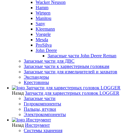
Wacker Neuson
Hamm
Wirtgen
Manitou
Sany
Kleemann
Voegele
Mesda
ProSilva
John Deere
Запасные части John Deere Reman
Запасные части для ДВС
Запасные части к харвестерным головкам
Запасные части для измельчителей и захватов
Экспандеры
Крестовины
Запчасти для харвестерных головок LOGGER
Назад
Запчасти для харвестерных головок LOGGER
Запасные части
Гидрокомпоненты
Пальцы, втулки
Электрокомпоненты
Инструмент
Назад
Инструмент
Системы хранения