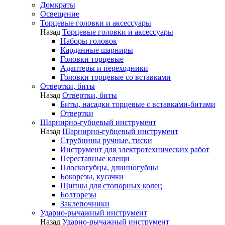
Домкраты
Освещение
Торцевые головки и аксессуары
Назад
Торцевые головки и аксессуары
Наборы головок
Карданные шарниры
Головки торцевые
Адаптеры и переходники
Головки торцевые со вставками
Отвертки, биты
Назад
Отвертки, биты
Биты, насадки торцевые с вставками-битами
Отвертки
Шарнирно-губцевый инструмент
Назад
Шарнирно-губцевый инструмент
Струбцины ручные, тиски
Инструмент для электротехнических работ
Переставные клещи
Плоскогубцы, длинногубцы
Бокорезы, кусачки
Щипцы для стопорных колец
Болторезы
Заклепочники
Ударно-рычажный инструмент
Назад
Ударно-рычажный инструмент