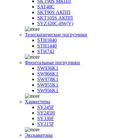
SKT90S МКПП
SAT40C
SKT90S АКПП
SKT105S АКПП
SYZ320C-8W(V)
Телескопические погрузчики
STH1840
STH1440
STH742
Фронтальные погрузчики
SW936K1
SW966K1
SW978K1
SW955K1
SW956K1
Харвестеры
SY245F
SY245H
SY330F
SY215F
Экскаваторы