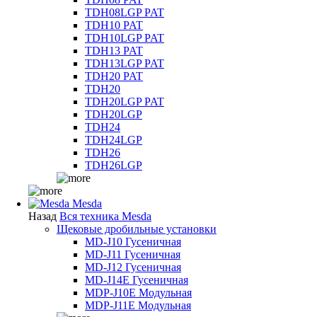
TDH08LGP PAT
TDH10 PAT
TDH10LGP PAT
TDH13 PAT
TDH13LGP PAT
TDH20 PAT
TDH20
TDH20LGP PAT
TDH20LGP
TDH24
TDH24LGP
TDH26
TDH26LGP
Mesda
Назад
Вся техника Mesda
Щековые дробильные установки
MD-J10 Гусеничная
MD-J11 Гусеничная
MD-J12 Гусеничная
MD-J14E Гусеничная
MDP-J10E Модульная
MDP-J11E Модульная