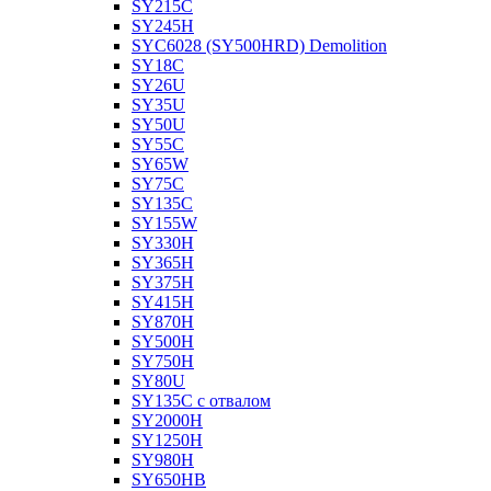
SY215C
SY245H
SYC6028 (SY500HRD) Demolition
SY18C
SY26U
SY35U
SY50U
SY55C
SY65W
SY75C
SY135C
SY155W
SY330H
SY365H
SY375H
SY415H
SY870H
SY500H
SY750H
SY80U
SY135C с отвалом
SY2000H
SY1250H
SY980H
SY650HB