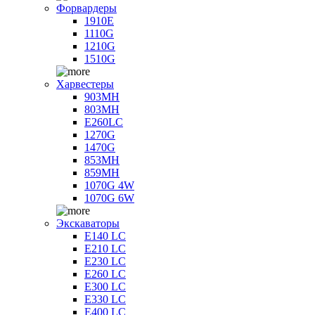
Форвардеры
1910E
1110G
1210G
1510G
Харвестеры
903MH
803MH
E260LC
1270G
1470G
853MH
859MH
1070G 4W
1070G 6W
Экскаваторы
E140 LC
E210 LC
E230 LC
E260 LC
E300 LC
E330 LC
E400 LC