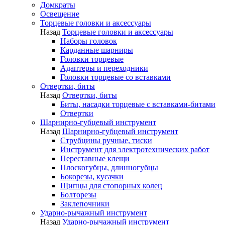
Домкраты
Освещение
Торцевые головки и аксессуары
Назад
Торцевые головки и аксессуары
Наборы головок
Карданные шарниры
Головки торцевые
Адаптеры и переходники
Головки торцевые со вставками
Отвертки, биты
Назад
Отвертки, биты
Биты, насадки торцевые с вставками-битами
Отвертки
Шарнирно-губцевый инструмент
Назад
Шарнирно-губцевый инструмент
Струбцины ручные, тиски
Инструмент для электротехнических работ
Переставные клещи
Плоскогубцы, длинногубцы
Бокорезы, кусачки
Щипцы для стопорных колец
Болторезы
Заклепочники
Ударно-рычажный инструмент
Назад
Ударно-рычажный инструмент