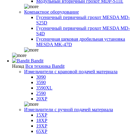
Модульный вторичный грохот MDP-S11E
Компактное оборудование
Гусеничный первичный грохот MESDA MD-
S25D
Гусеничный первичный грохот MESDA MD-
S4D
Гусеничная щековая дробильная установка
MESDA MK-47D
Bandit
Назад
Вся техника Bandit
Измельчители с крановой подачей материала
3090
3590
3590XL
2590
20XP
Измельчители с ручной подачей материала
15XP
18XP
19XP
65XP