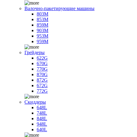
Валочно-пакетирующие машины
803M
853M
859M
903M
953M
959M
Грейдеры
622G
670G
770G
870G
872G
672G
772G
Скиддеры
648L
748L
848L
948L
640L