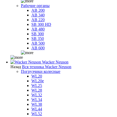
Рабочие органы
AB 200
AB 340
AB 220
SB 300 HD
AB 480
SB 300
SB 350
AB 500
AB 600
Wacker Neuson
Назад
Вся техника Wacker Neuson
Погрузчики колесные
WL20
WL20e
WL25
WL28
WL32
WL34
WL38
WL44
WL52