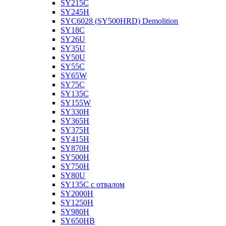
SY215C
SY245H
SYC6028 (SY500HRD) Demolition
SY18C
SY26U
SY35U
SY50U
SY55C
SY65W
SY75C
SY135C
SY155W
SY330H
SY365H
SY375H
SY415H
SY870H
SY500H
SY750H
SY80U
SY135C с отвалом
SY2000H
SY1250H
SY980H
SY650HB