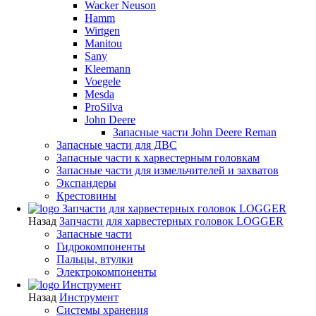
Wacker Neuson
Hamm
Wirtgen
Manitou
Sany
Kleemann
Voegele
Mesda
ProSilva
John Deere
Запасные части John Deere Reman
Запасные части для ДВС
Запасные части к харвестерным головкам
Запасные части для измельчителей и захватов
Экспандеры
Крестовины
Запчасти для харвестерных головок LOGGER
Назад
Запчасти для харвестерных головок LOGGER
Запасные части
Гидрокомпоненты
Пальцы, втулки
Электрокомпоненты
Инструмент
Назад
Инструмент
Системы хранения