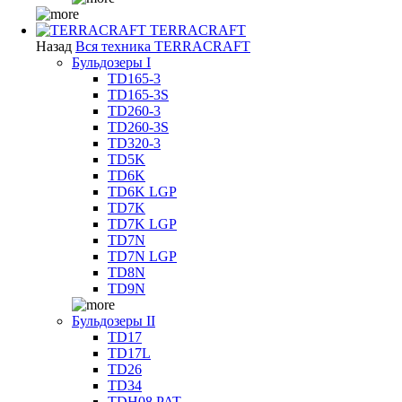
TERRACRAFT
Назад
Вся техника TERRACRAFT
Бульдозеры I
TD165-3
TD165-3S
TD260-3
TD260-3S
TD320-3
TD5K
TD6K
TD6K LGP
TD7K
TD7K LGP
TD7N
TD7N LGP
TD8N
TD9N
Бульдозеры II
TD17
TD17L
TD26
TD34
TDH08 PAT