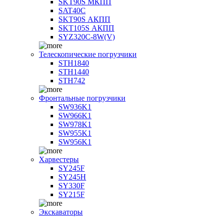
SKT90S МКПП
SAT40C
SKT90S АКПП
SKT105S АКПП
SYZ320C-8W(V)
Телескопические погрузчики
STH1840
STH1440
STH742
Фронтальные погрузчики
SW936K1
SW966K1
SW978K1
SW955K1
SW956K1
Харвестеры
SY245F
SY245H
SY330F
SY215F
Экскаваторы