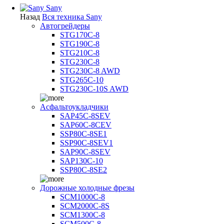
Sany
Назад
Вся техника Sany
Автогрейдеры
STG170C-8
STG190C-8
STG210C-8
STG230C-8
STG230C-8 AWD
STG265C-10
STG230C-10S AWD
Асфальтоукладчики
SAP45С-8SEV
SAP60C-8CEV
SSP80C-8SE1
SSP90C-8SEV1
SAP90C-8SEV
SAP130C-10
SSP80C-8SE2
Дорожные холодные фрезы
SCM1000C-8
SCM2000C-8S
SCM1300C-8
SCM500C-8