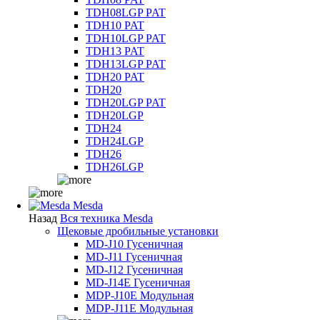
TDH08LGP PAT
TDH10 PAT
TDH10LGP PAT
TDH13 PAT
TDH13LGP PAT
TDH20 PAT
TDH20
TDH20LGP PAT
TDH20LGP
TDH24
TDH24LGP
TDH26
TDH26LGP
Mesda
Назад
Вся техника Mesda
Щековые дробильные установки
MD-J10 Гусеничная
MD-J11 Гусеничная
MD-J12 Гусеничная
MD-J14E Гусеничная
MDP-J10E Модульная
MDP-J11E Модульная