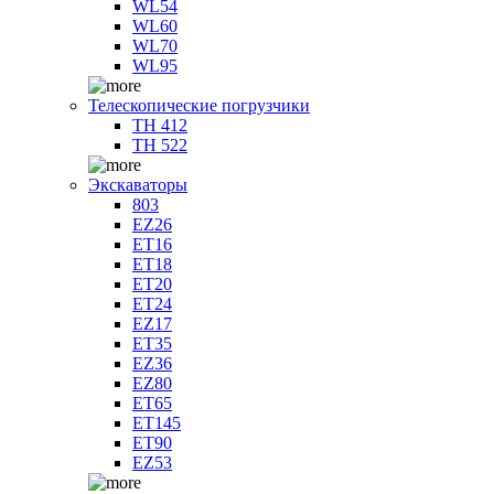
WL54
WL60
WL70
WL95
Телескопические погрузчики
TH 412
TH 522
Экскаваторы
803
EZ26
ET16
ET18
ET20
ET24
EZ17
ET35
EZ36
EZ80
ET65
ET145
ET90
EZ53