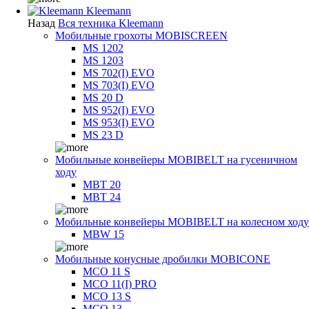
Kleemann
Назад
Вся техника Kleemann
Мобильные грохоты MOBISCREEN
MS 1202
MS 1203
MS 702(I) EVO
MS 703(I) EVO
MS 20 D
MS 952(I) EVO
MS 953(I) EVO
MS 23 D
Мобильные конвейеры MOBIBELT на гусеничном
ходу
MBT 20
MBT 24
Мобильные конвейеры MOBIBELT на колесном ходу
MBW 15
Мобильные конусные дробилки MOBICONE
MCO 11 S
MCO 11(I) PRO
MCO 13 S
MCO 13