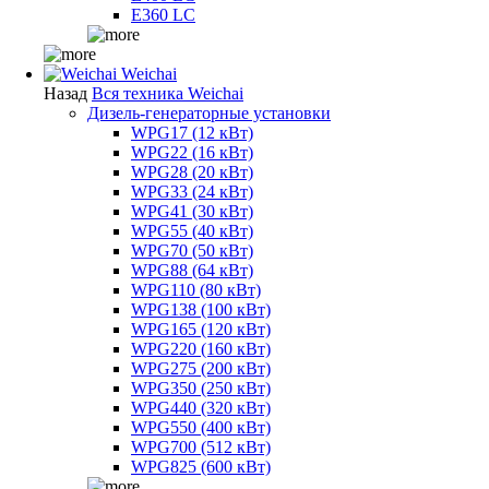
E360 LC
Weichai
Назад
Вся техника Weichai
Дизель-генераторные установки
WPG17 (12 кВт)
WPG22 (16 кВт)
WPG28 (20 кВт)
WPG33 (24 кВт)
WPG41 (30 кВт)
WPG55 (40 кВт)
WPG70 (50 кВт)
WPG88 (64 кВт)
WPG110 (80 кВт)
WPG138 (100 кВт)
WPG165 (120 кВт)
WPG220 (160 кВт)
WPG275 (200 кВт)
WPG350 (250 кВт)
WPG440 (320 кВт)
WPG550 (400 кВт)
WPG700 (512 кВт)
WPG825 (600 кВт)