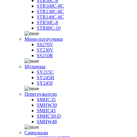
STR30C-8
STR100C-8С
STR130C-8С
STR140C-8С
STR50C-8
STR80C-10
Мини-погрузчики
SS270V
ST230V
SS210R
Мульчеры
SY215C
SY245H
SY245F
Перегружатели
SMHC35
SMHW30
SMHC45
SMHC50-D
SMHW48
Самосвалы