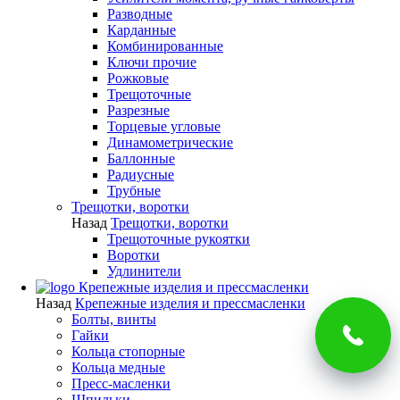
Разводные
Карданные
Комбинированные
Ключи прочие
Рожковые
Трещоточные
Разрезные
Торцевые угловые
Динамометрические
Баллонные
Радиусные
Трубные
Трещотки, воротки
Назад
Трещотки, воротки
Трещоточные рукоятки
Воротки
Удлинители
Крепежные изделия и прессмасленки
Назад
Крепежные изделия и прессмасленки
Болты, винты
Гайки
Кольца стопорные
Кольца медные
Пресс-масленки
Шпильки