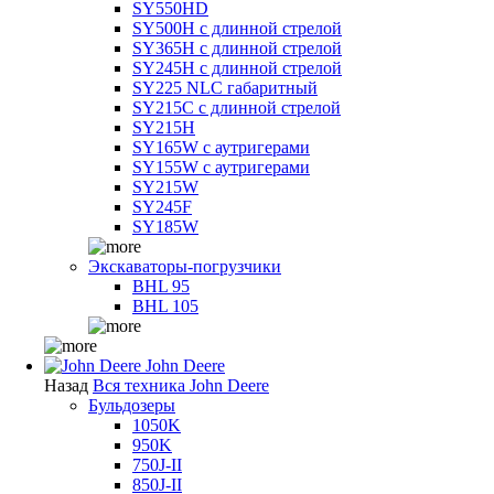
SY550HD
SY500H с длинной стрелой
SY365H с длинной стрелой
SY245H с длинной стрелой
SY225 NLC габаритный
SY215C с длинной стрелой
SY215H
SY165W с аутригерами
SY155W с аутригерами
SY215W
SY245F
SY185W
Экскаваторы-погрузчики
BHL 95
BHL 105
John Deere
Назад
Вся техника John Deere
Бульдозеры
1050K
950K
750J-II
850J-II