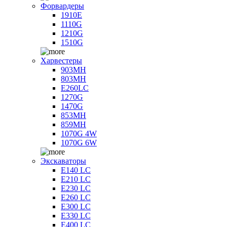
Форвардеры
1910E
1110G
1210G
1510G
Харвестеры
903MH
803MH
E260LC
1270G
1470G
853MH
859MH
1070G 4W
1070G 6W
Экскаваторы
E140 LC
E210 LC
E230 LC
E260 LC
E300 LC
E330 LC
E400 LC