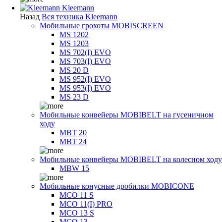
Kleemann
Назад
Вся техника Kleemann
Мобильные грохоты MOBISCREEN
MS 1202
MS 1203
MS 702(I) EVO
MS 703(I) EVO
MS 20 D
MS 952(I) EVO
MS 953(I) EVO
MS 23 D
Мобильные конвейеры MOBIBELT на гусеничном
ходу
MBT 20
MBT 24
Мобильные конвейеры MOBIBELT на колесном ходу
MBW 15
Мобильные конусные дробилки MOBICONE
MCO 11 S
MCO 11(I) PRO
MCO 13 S
MCO 13