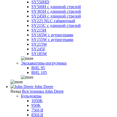
SY550HD
SY500H с длинной стрелой
SY365H с длинной стрелой
SY245H с длинной стрелой
SY225 NLC габаритный
SY215C с длинной стрелой
SY215H
SY165W с аутригерами
SY155W с аутригерами
SY215W
SY245F
SY185W
Экскаваторы-погрузчики
BHL 95
BHL 105
John Deere
Назад
Вся техника John Deere
Бульдозеры
1050K
950K
750J-II
850J-II