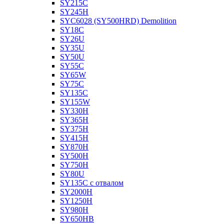
SY215C
SY245H
SYC6028 (SY500HRD) Demolition
SY18C
SY26U
SY35U
SY50U
SY55C
SY65W
SY75C
SY135C
SY155W
SY330H
SY365H
SY375H
SY415H
SY870H
SY500H
SY750H
SY80U
SY135C с отвалом
SY2000H
SY1250H
SY980H
SY650HB