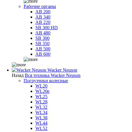
Рабочие органы
AB 200
AB 340
AB 220
SB 300 HD
AB 480
SB 300
SB 350
AB 500
AB 600
Wacker Neuson
Назад
Вся техника Wacker Neuson
Погрузчики колесные
WL20
WL20e
WL25
WL28
WL32
WL34
WL38
WL44
WL52