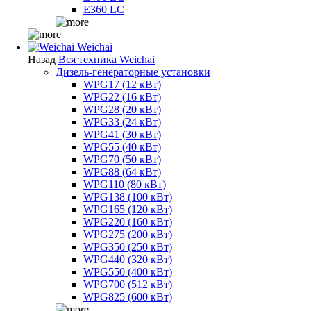
E360 LC
Weichai
Назад
Вся техника Weichai
Дизель-генераторные установки
WPG17 (12 кВт)
WPG22 (16 кВт)
WPG28 (20 кВт)
WPG33 (24 кВт)
WPG41 (30 кВт)
WPG55 (40 кВт)
WPG70 (50 кВт)
WPG88 (64 кВт)
WPG110 (80 кВт)
WPG138 (100 кВт)
WPG165 (120 кВт)
WPG220 (160 кВт)
WPG275 (200 кВт)
WPG350 (250 кВт)
WPG440 (320 кВт)
WPG550 (400 кВт)
WPG700 (512 кВт)
WPG825 (600 кВт)