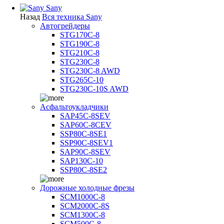
Sany
Назад
Вся техника Sany
Автогрейдеры
STG170C-8
STG190C-8
STG210C-8
STG230C-8
STG230C-8 AWD
STG265C-10
STG230C-10S AWD
Асфальтоукладчики
SAP45С-8SEV
SAP60C-8CEV
SSP80C-8SE1
SSP90C-8SEV1
SAP90C-8SEV
SAP130C-10
SSP80C-8SE2
Дорожные холодные фрезы
SCM1000C-8
SCM2000C-8S
SCM1300C-8
SCM500C-8