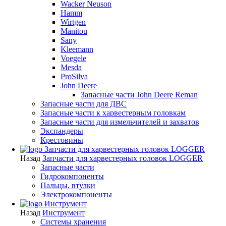
Wacker Neuson
Hamm
Wirtgen
Manitou
Sany
Kleemann
Voegele
Mesda
ProSilva
John Deere
Запасные части John Deere Reman
Запасные части для ДВС
Запасные части к харвестерным головкам
Запасные части для измельчителей и захватов
Экспандеры
Крестовины
Запчасти для харвестерных головок LOGGER
Назад
Запчасти для харвестерных головок LOGGER
Запасные части
Гидрокомпоненты
Пальцы, втулки
Электрокомпоненты
Инструмент
Назад
Инструмент
Системы хранения