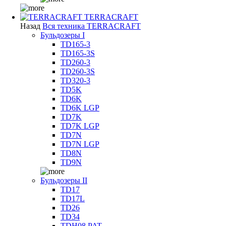
TERRACRAFT
Назад
Вся техника TERRACRAFT
Бульдозеры I
TD165-3
TD165-3S
TD260-3
TD260-3S
TD320-3
TD5K
TD6K
TD6K LGP
TD7K
TD7K LGP
TD7N
TD7N LGP
TD8N
TD9N
Бульдозеры II
TD17
TD17L
TD26
TD34
TDH08 PAT