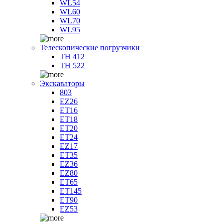
WL54
WL60
WL70
WL95
Телескопические погрузчики
TH 412
TH 522
Экскаваторы
803
EZ26
ET16
ET18
ET20
ET24
EZ17
ET35
EZ36
EZ80
ET65
ET145
ET90
EZ53