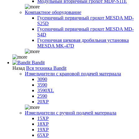
Модульный вторичный грохот MDP-S11E
Компактное оборудование
Гусеничный первичный грохот MESDA MD-
S25D
Гусеничный первичный грохот MESDA MD-
S4D
Гусеничная щековая дробильная установка
MESDA MK-47D
Bandit
Назад
Вся техника Bandit
Измельчители с крановой подачей материала
3090
3590
3590XL
2590
20XP
Измельчители с ручной подачей материала
15XP
18XP
19XP
65XP