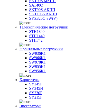
SKT90S МКПП
SAT40C
SKT90S АКПП
SKT105S АКПП
SYZ320C-8W(V)
Телескопические погрузчики
STH1840
STH1440
STH742
Фронтальные погрузчики
SW936K1
SW966K1
SW978K1
SW955K1
SW956K1
Харвестеры
SY245F
SY245H
SY330F
SY215F
Экскаваторы