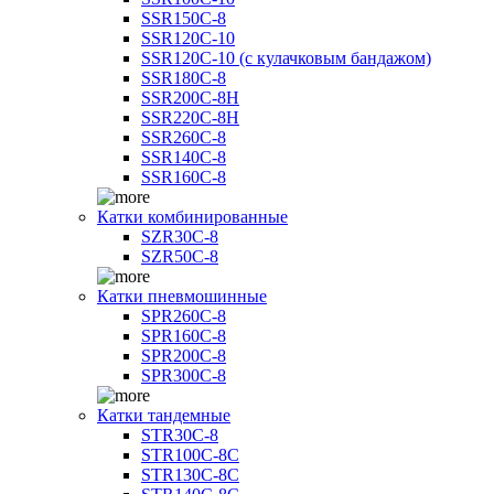
SSR150C-8
SSR120C-10
SSR120C-10 (с кулачковым бандажом)
SSR180C-8
SSR200C-8H
SSR220C-8H
SSR260C-8
SSR140C-8
SSR160C-8
Катки комбинированные
SZR30C-8
SZR50C-8
Катки пневмошинные
SPR260C-8
SPR160C-8
SPR200C-8
SPR300C-8
Катки тандемные
STR30C-8
STR100C-8С
STR130C-8С