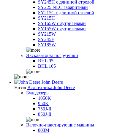
SY245H с длинной стрелой
SY225 NLC габаритный
SY215C с длинной стрелой
SY215H
SY165W с аутригерами
SY155W с аутригерами
SY215W
SY245F
SY185W
Экскаваторы-погрузчики
BHL 95
BHL 105
John Deere
Назад
Вся техника John Deere
Бульдозеры
1050K
950K
750J-II
850J-II
Валочно-пакетирующие машины
803M