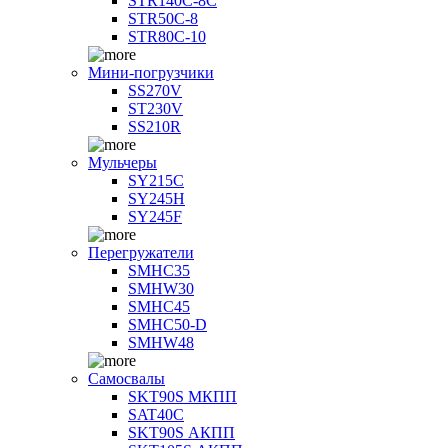
STR140C-8С
STR50C-8
STR80C-10
Мини-погрузчики
SS270V
ST230V
SS210R
Мульчеры
SY215C
SY245H
SY245F
Перегружатели
SMHC35
SMHW30
SMHC45
SMHC50-D
SMHW48
Самосвалы
SKT90S МКПП
SAT40C
SKT90S АКПП