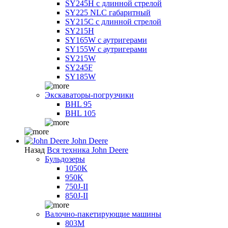
SY245H с длинной стрелой
SY225 NLC габаритный
SY215C с длинной стрелой
SY215H
SY165W с аутригерами
SY155W с аутригерами
SY215W
SY245F
SY185W
Экскаваторы-погрузчики
BHL 95
BHL 105
John Deere
Назад
Вся техника John Deere
Бульдозеры
1050K
950K
750J-II
850J-II
Валочно-пакетирующие машины
803M