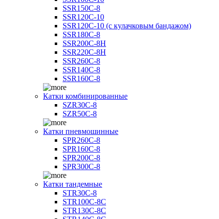
SSR150C-8
SSR120C-10
SSR120C-10 (с кулачковым бандажом)
SSR180C-8
SSR200C-8H
SSR220C-8H
SSR260C-8
SSR140C-8
SSR160C-8
Катки комбинированные
SZR30C-8
SZR50C-8
Катки пневмошинные
SPR260C-8
SPR160C-8
SPR200C-8
SPR300C-8
Катки тандемные
STR30C-8
STR100C-8С
STR130C-8С