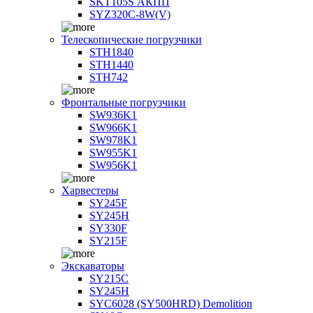
SKT105S АКПП
SYZ320C-8W(V)
Телескопические погрузчики
STH1840
STH1440
STH742
Фронтальные погрузчики
SW936K1
SW966K1
SW978K1
SW955K1
SW956K1
Харвестеры
SY245F
SY245H
SY330F
SY215F
Экскаваторы
SY215C
SY245H
SYC6028 (SY500HRD) Demolition