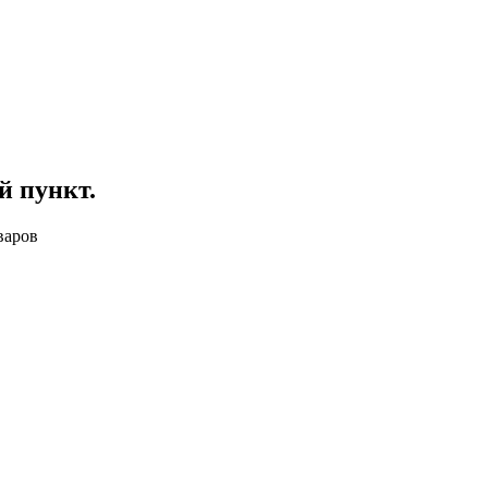
й пункт
.
варов