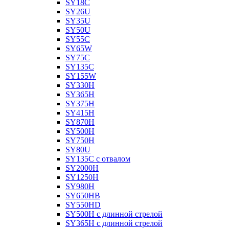
SY18C
SY26U
SY35U
SY50U
SY55C
SY65W
SY75C
SY135C
SY155W
SY330H
SY365H
SY375H
SY415H
SY870H
SY500H
SY750H
SY80U
SY135C с отвалом
SY2000H
SY1250H
SY980H
SY650HB
SY550HD
SY500H с длинной стрелой
SY365H с длинной стрелой