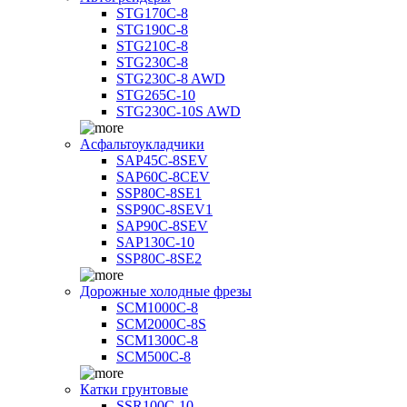
STG170C-8
STG190C-8
STG210C-8
STG230C-8
STG230C-8 AWD
STG265C-10
STG230C-10S AWD
Асфальтоукладчики
SAP45С-8SEV
SAP60C-8CEV
SSP80C-8SE1
SSP90C-8SEV1
SAP90C-8SEV
SAP130C-10
SSP80C-8SE2
Дорожные холодные фрезы
SCM1000C-8
SCM2000C-8S
SCM1300C-8
SCM500C-8
Катки грунтовые
SSR100C-10