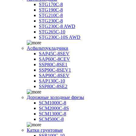
STG170C-8
STG190C-8
STG210C-8
STG230C-8
STG230C-8 AWD
STG265C-10
STG230C-10S AWD
Асфальтоукладчики
SAP45С-8SEV
SAP60C-8CEV
SSP80C-8SE1
SSP90C-8SEV1
SAP90C-8SEV
SAP130C-10
SSP80C-8SE2
Дорожные холодные фрезы
SCM1000C-8
SCM2000C-8S
SCM1300C-8
SCM500C-8
Катки грунтовые
SSR100C-10