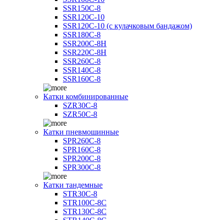
SSR150C-8
SSR120C-10
SSR120C-10 (с кулачковым бандажом)
SSR180C-8
SSR200C-8H
SSR220C-8H
SSR260C-8
SSR140C-8
SSR160C-8
Катки комбинированные
SZR30C-8
SZR50C-8
Катки пневмошинные
SPR260C-8
SPR160C-8
SPR200C-8
SPR300C-8
Катки тандемные
STR30C-8
STR100C-8С
STR130C-8С