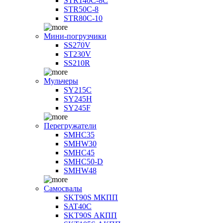
STR140C-8С
STR50C-8
STR80C-10
Мини-погрузчики
SS270V
ST230V
SS210R
Мульчеры
SY215C
SY245H
SY245F
Перегружатели
SMHC35
SMHW30
SMHC45
SMHC50-D
SMHW48
Самосвалы
SKT90S МКПП
SAT40C
SKT90S АКПП