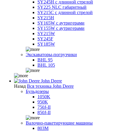
SY245H с длинной стрелой
SY225 NLC габаритный
SY215C с длинной стрелой
SY215H
SY165W с аутригерами
SY155W с аутригерами
SY215W
SY245F
SY185W
Экскаваторы-погрузчики
BHL 95
BHL 105
John Deere
Назад
Вся техника John Deere
Бульдозеры
1050K
950K
750J-II
850J-II
Валочно-пакетирующие машины
803M