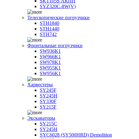
SKT105S АКПП
SYZ320C-8W(V)
Телескопические погрузчики
STH1840
STH1440
STH742
Фронтальные погрузчики
SW936K1
SW966K1
SW978K1
SW955K1
SW956K1
Харвестеры
SY245F
SY245H
SY330F
SY215F
Экскаваторы
SY215C
SY245H
SYC6028 (SY500HRD) Demolition