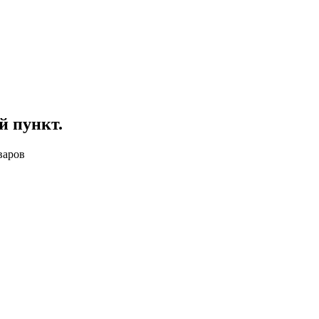
й пункт
.
варов