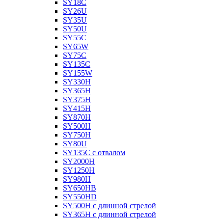
SY18C
SY26U
SY35U
SY50U
SY55C
SY65W
SY75C
SY135C
SY155W
SY330H
SY365H
SY375H
SY415H
SY870H
SY500H
SY750H
SY80U
SY135C с отвалом
SY2000H
SY1250H
SY980H
SY650HB
SY550HD
SY500H с длинной стрелой
SY365H с длинной стрелой