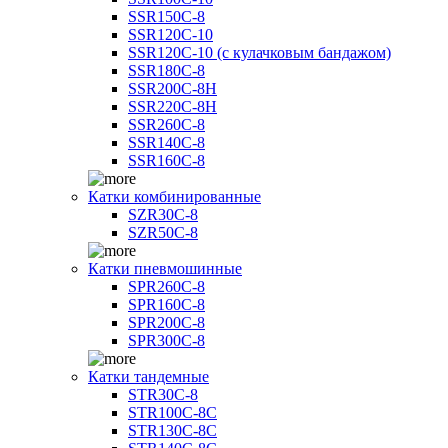
SSR150C-8
SSR120C-10
SSR120C-10 (с кулачковым бандажом)
SSR180C-8
SSR200C-8H
SSR220C-8H
SSR260C-8
SSR140C-8
SSR160C-8
Катки комбинированные
SZR30C-8
SZR50C-8
Катки пневмошинные
SPR260C-8
SPR160C-8
SPR200C-8
SPR300C-8
Катки тандемные
STR30C-8
STR100C-8С
STR130C-8С