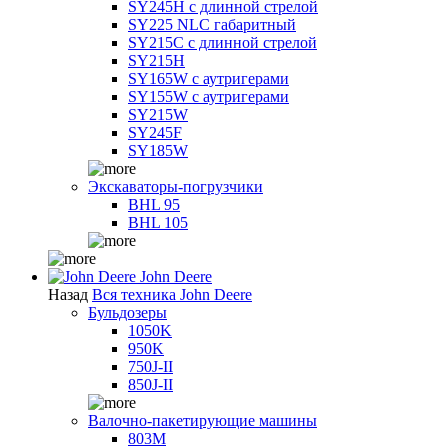
SY245H с длинной стрелой
SY225 NLC габаритный
SY215C с длинной стрелой
SY215H
SY165W с аутригерами
SY155W с аутригерами
SY215W
SY245F
SY185W
Экскаваторы-погрузчики
BHL 95
BHL 105
John Deere
Назад
Вся техника John Deere
Бульдозеры
1050K
950K
750J-II
850J-II
Валочно-пакетирующие машины
803M