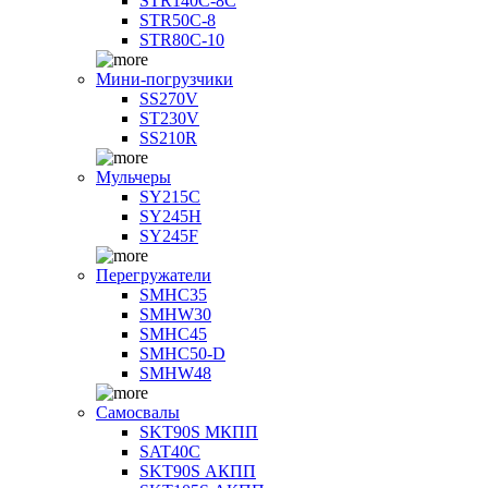
STR140C-8С
STR50C-8
STR80C-10
Мини-погрузчики
SS270V
ST230V
SS210R
Мульчеры
SY215C
SY245H
SY245F
Перегружатели
SMHC35
SMHW30
SMHC45
SMHC50-D
SMHW48
Самосвалы
SKT90S МКПП
SAT40C
SKT90S АКПП