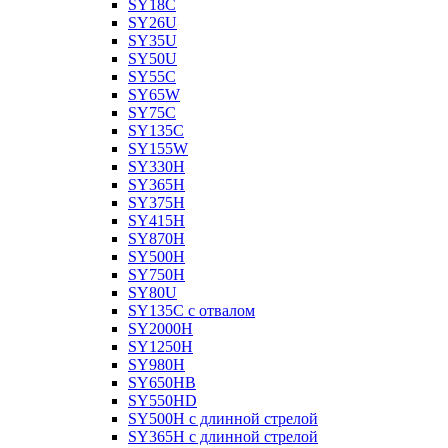
SY18C
SY26U
SY35U
SY50U
SY55C
SY65W
SY75C
SY135C
SY155W
SY330H
SY365H
SY375H
SY415H
SY870H
SY500H
SY750H
SY80U
SY135C с отвалом
SY2000H
SY1250H
SY980H
SY650HB
SY550HD
SY500H с длинной стрелой
SY365H с длинной стрелой