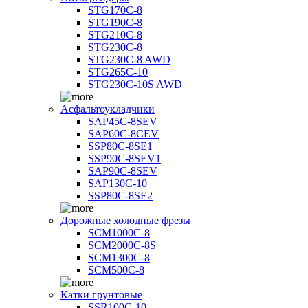
STG170C-8
STG190C-8
STG210C-8
STG230C-8
STG230C-8 AWD
STG265C-10
STG230C-10S AWD
Асфальтоукладчики
SAP45С-8SEV
SAP60C-8CEV
SSP80C-8SE1
SSP90C-8SEV1
SAP90C-8SEV
SAP130C-10
SSP80C-8SE2
Дорожные холодные фрезы
SCM1000C-8
SCM2000C-8S
SCM1300C-8
SCM500C-8
Катки грунтовые
SSR100C-10