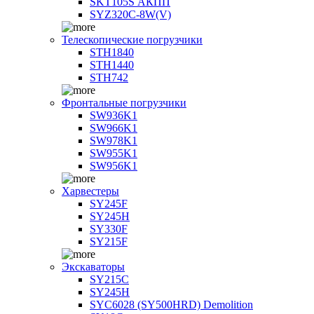
SKT105S АКПП
SYZ320C-8W(V)
Телескопические погрузчики
STH1840
STH1440
STH742
Фронтальные погрузчики
SW936K1
SW966K1
SW978K1
SW955K1
SW956K1
Харвестеры
SY245F
SY245H
SY330F
SY215F
Экскаваторы
SY215C
SY245H
SYC6028 (SY500HRD) Demolition