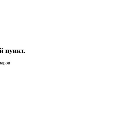
й пункт
.
варов