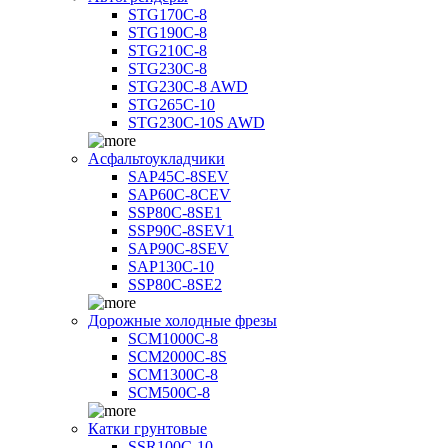
STG170C-8
STG190C-8
STG210C-8
STG230C-8
STG230C-8 AWD
STG265C-10
STG230C-10S AWD
Асфальтоукладчики
SAP45С-8SEV
SAP60C-8CEV
SSP80C-8SE1
SSP90C-8SEV1
SAP90C-8SEV
SAP130C-10
SSP80C-8SE2
Дорожные холодные фрезы
SCM1000C-8
SCM2000C-8S
SCM1300C-8
SCM500C-8
Катки грунтовые
SSR100C-10