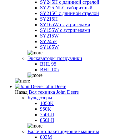
SY245H с длинной стрелой
SY225 NLC габаритный
SY215C с длинной стрелой
SY215H
SY165W с аутригерами
SY155W с аутригерами
SY215W
SY245F
SY185W
Экскаваторы-погрузчики
BHL 95
BHL 105
John Deere
Назад
Вся техника John Deere
Бульдозеры
1050K
950K
750J-II
850J-II
Валочно-пакетирующие машины
803M