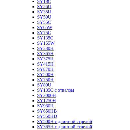
SY18C
SY26U
SY35U
SY50U
SY55C
SY65W
SY75C
SY135C
SY155W
SY330H
SY365H
SY375H
SY415H
SY870H
SY500H
SY750H
SY80U
SY135C с отвалом
SY2000H
SY1250H
SY980H
SY650HB
SY550HD
SY500H с длинной стрелой
SY365H с длинной стрелой