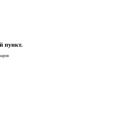
й пункт
.
варов