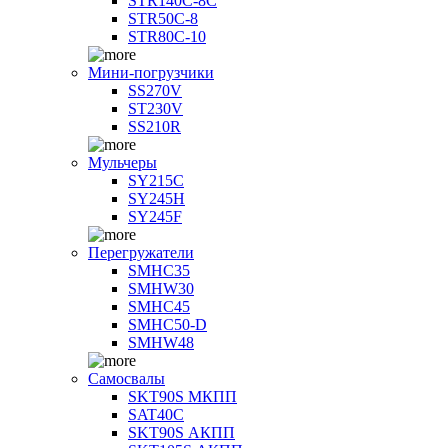
STR140C-8С
STR50C-8
STR80C-10
Мини-погрузчики
SS270V
ST230V
SS210R
Мульчеры
SY215C
SY245H
SY245F
Перегружатели
SMHC35
SMHW30
SMHC45
SMHC50-D
SMHW48
Самосвалы
SKT90S МКПП
SAT40C
SKT90S АКПП