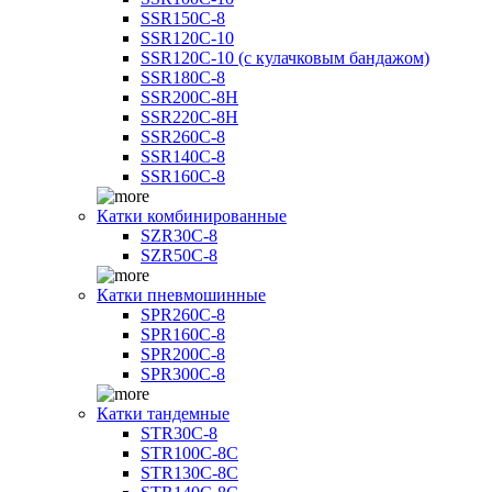
SSR150C-8
SSR120C-10
SSR120C-10 (с кулачковым бандажом)
SSR180C-8
SSR200C-8H
SSR220C-8H
SSR260C-8
SSR140C-8
SSR160C-8
Катки комбинированные
SZR30C-8
SZR50C-8
Катки пневмошинные
SPR260C-8
SPR160C-8
SPR200C-8
SPR300C-8
Катки тандемные
STR30C-8
STR100C-8С
STR130C-8С