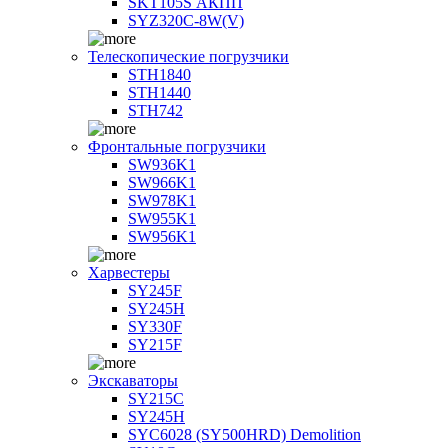
SKT105S АКПП
SYZ320C-8W(V)
Телескопические погрузчики
STH1840
STH1440
STH742
Фронтальные погрузчики
SW936K1
SW966K1
SW978K1
SW955K1
SW956K1
Харвестеры
SY245F
SY245H
SY330F
SY215F
Экскаваторы
SY215C
SY245H
SYC6028 (SY500HRD) Demolition