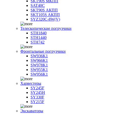
SKT90S МКПП
SAT40C
SKT90S АКПП
SKT105S АКПП
SYZ320C-8W(V)
Телескопические погрузчики
STH1840
STH1440
STH742
Фронтальные погрузчики
SW936K1
SW966K1
SW978K1
SW955K1
SW956K1
Харвестеры
SY245F
SY245H
SY330F
SY215F
Экскаваторы