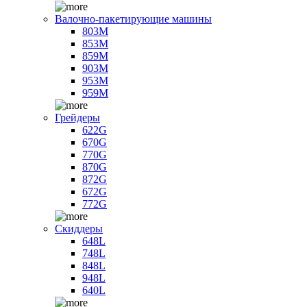
Валочно-пакетирующие машины
803M
853M
859M
903M
953M
959M
Грейдеры
622G
670G
770G
870G
872G
672G
772G
Скиддеры
648L
748L
848L
948L
640L