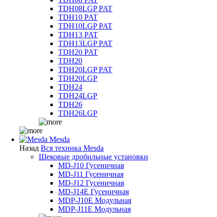
TDH08LGP PAT
TDH10 PAT
TDH10LGP PAT
TDH13 PAT
TDH13LGP PAT
TDH20 PAT
TDH20
TDH20LGP PAT
TDH20LGP
TDH24
TDH24LGP
TDH26
TDH26LGP
Mesda
Назад
Вся техника Mesda
Щековые дробильные установки
MD-J10 Гусеничная
MD-J11 Гусеничная
MD-J12 Гусеничная
MD-J14E Гусеничная
MDP-J10E Модульная
MDP-J11E Модульная