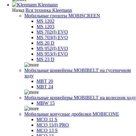
Kleemann
Назад
Вся техника Kleemann
Мобильные грохоты MOBISCREEN
MS 1202
MS 1203
MS 702(I) EVO
MS 703(I) EVO
MS 20 D
MS 952(I) EVO
MS 953(I) EVO
MS 23 D
Мобильные конвейеры MOBIBELT на гусеничном
ходу
MBT 20
MBT 24
Мобильные конвейеры MOBIBELT на колесном ходу
MBW 15
Мобильные конусные дробилки MOBICONE
MCO 11 S
MCO 11(I) PRO
MCO 13 S
MCO 13