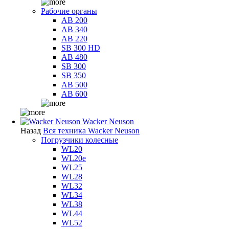
Рабочие органы
AB 200
AB 340
AB 220
SB 300 HD
AB 480
SB 300
SB 350
AB 500
AB 600
Wacker Neuson
Назад
Вся техника Wacker Neuson
Погрузчики колесные
WL20
WL20e
WL25
WL28
WL32
WL34
WL38
WL44
WL52