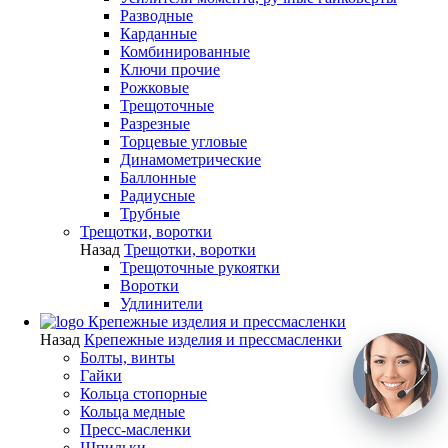
Разводные
Карданные
Комбинированные
Ключи прочие
Рожковые
Трещоточные
Разрезные
Торцевые угловые
Динамометрические
Баллонные
Радиусные
Трубные
Трещотки, воротки
Назад
Трещотки, воротки
Трещоточные рукоятки
Воротки
Удлинители
Крепежные изделия и прессмасленки
Назад
Крепежные изделия и прессмасленки
Болты, винты
Гайки
Кольца стопорные
Кольца медные
Пресс-масленки
Шпильки