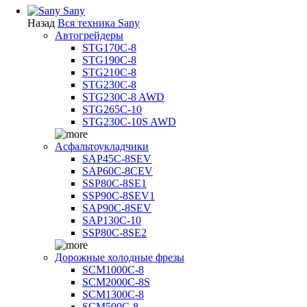
Sany
Назад
Вся техника Sany
Автогрейдеры
STG170C-8
STG190C-8
STG210C-8
STG230C-8
STG230C-8 AWD
STG265C-10
STG230C-10S AWD
Асфальтоукладчики
SAP45С-8SEV
SAP60C-8CEV
SSP80C-8SE1
SSP90C-8SEV1
SAP90C-8SEV
SAP130C-10
SSP80C-8SE2
Дорожные холодные фрезы
SCM1000C-8
SCM2000C-8S
SCM1300C-8
SCM500C-8