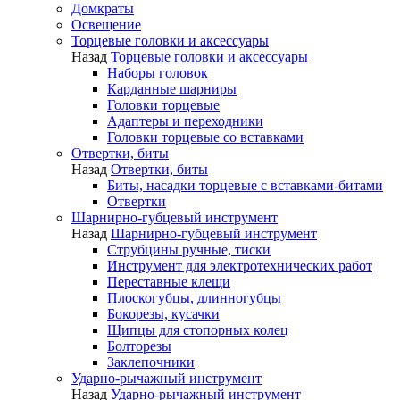
Домкраты
Освещение
Торцевые головки и аксессуары
Назад
Торцевые головки и аксессуары
Наборы головок
Карданные шарниры
Головки торцевые
Адаптеры и переходники
Головки торцевые со вставками
Отвертки, биты
Назад
Отвертки, биты
Биты, насадки торцевые с вставками-битами
Отвертки
Шарнирно-губцевый инструмент
Назад
Шарнирно-губцевый инструмент
Струбцины ручные, тиски
Инструмент для электротехнических работ
Переставные клещи
Плоскогубцы, длинногубцы
Бокорезы, кусачки
Щипцы для стопорных колец
Болторезы
Заклепочники
Ударно-рычажный инструмент
Назад
Ударно-рычажный инструмент