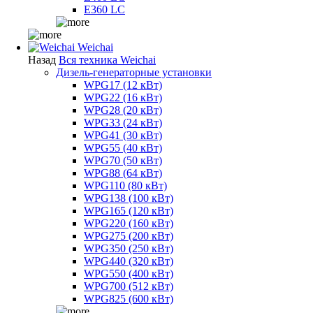
E360 LC
Weichai
Назад
Вся техника Weichai
Дизель-генераторные установки
WPG17 (12 кВт)
WPG22 (16 кВт)
WPG28 (20 кВт)
WPG33 (24 кВт)
WPG41 (30 кВт)
WPG55 (40 кВт)
WPG70 (50 кВт)
WPG88 (64 кВт)
WPG110 (80 кВт)
WPG138 (100 кВт)
WPG165 (120 кВт)
WPG220 (160 кВт)
WPG275 (200 кВт)
WPG350 (250 кВт)
WPG440 (320 кВт)
WPG550 (400 кВт)
WPG700 (512 кВт)
WPG825 (600 кВт)