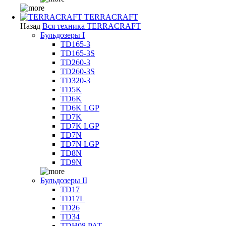
TERRACRAFT
Назад
Вся техника TERRACRAFT
Бульдозеры I
TD165-3
TD165-3S
TD260-3
TD260-3S
TD320-3
TD5K
TD6K
TD6K LGP
TD7K
TD7K LGP
TD7N
TD7N LGP
TD8N
TD9N
Бульдозеры II
TD17
TD17L
TD26
TD34
TDH08 PAT