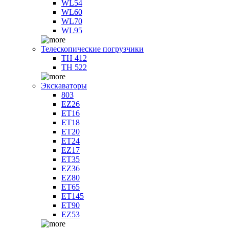
WL54
WL60
WL70
WL95
Телескопические погрузчики
TH 412
TH 522
Экскаваторы
803
EZ26
ET16
ET18
ET20
ET24
EZ17
ET35
EZ36
EZ80
ET65
ET145
ET90
EZ53