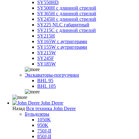
SY550HD
SY500H с длинной стрелой
SY365H с длинной стрелой
SY245H с длинной стрелой
SY225 NLC габаритный
SY215C с длинной стрелой
SY215H
SY165W с аутригерами
SY155W с аутригерами
SY215W
SY245F
SY185W
Экскаваторы-погрузчики
BHL 95
BHL 105
John Deere
Назад
Вся техника John Deere
Бульдозеры
1050K
950K
750J-II
850J-II