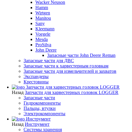
Wacker Neuson
Hamm
Wirtgen
Manitou
Sany
Kleemann
Voegele
Mesda
ProSilva
John Deere
Запасные части John Deere Reman
Запасные части для ДВС
Запасные части к харвестерным головкам
Запасные части для измельчителей и захватов
Экспандеры
Крестовины
Запчасти для харвестерных головок LOGGER
Назад
Запчасти для харвестерных головок LOGGER
Запасные части
Гидрокомпоненты
Пальцы, втулки
Электрокомпоненты
Инструмент
Назад
Инструмент
Системы хранения