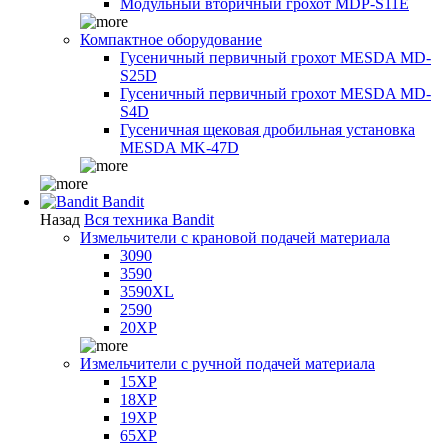
Модульный вторичный грохот MDP-S11E
Компактное оборудование
Гусеничный первичный грохот MESDA MD-
S25D
Гусеничный первичный грохот MESDA MD-
S4D
Гусеничная щековая дробильная установка
MESDA MK-47D
Bandit
Назад
Вся техника Bandit
Измельчители с крановой подачей материала
3090
3590
3590XL
2590
20XP
Измельчители с ручной подачей материала
15XP
18XP
19XP
65XP