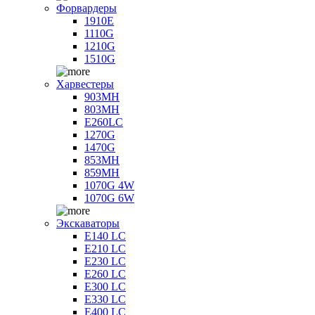
Форвардеры
1910E
1110G
1210G
1510G
Харвестеры
903MH
803MH
E260LC
1270G
1470G
853MH
859MH
1070G 4W
1070G 6W
Экскаваторы
E140 LC
E210 LC
E230 LC
E260 LC
E300 LC
E330 LC
E400 LC