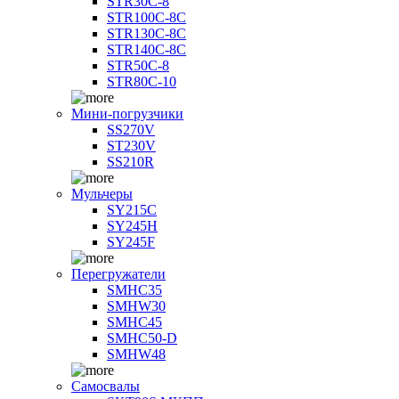
STR30C-8
STR100C-8С
STR130C-8С
STR140C-8С
STR50C-8
STR80C-10
Мини-погрузчики
SS270V
ST230V
SS210R
Мульчеры
SY215C
SY245H
SY245F
Перегружатели
SMHC35
SMHW30
SMHC45
SMHC50-D
SMHW48
Самосвалы