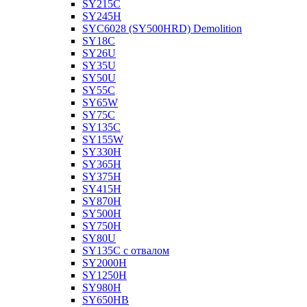
SY215C
SY245H
SYC6028 (SY500HRD) Demolition
SY18C
SY26U
SY35U
SY50U
SY55C
SY65W
SY75C
SY135C
SY155W
SY330H
SY365H
SY375H
SY415H
SY870H
SY500H
SY750H
SY80U
SY135C с отвалом
SY2000H
SY1250H
SY980H
SY650HB