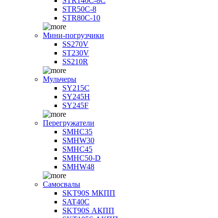
STR140C-8С
STR50C-8
STR80C-10
Мини-погрузчики
SS270V
ST230V
SS210R
Мульчеры
SY215C
SY245H
SY245F
Перегружатели
SMHC35
SMHW30
SMHC45
SMHC50-D
SMHW48
Самосвалы
SKT90S МКПП
SAT40C
SKT90S АКПП