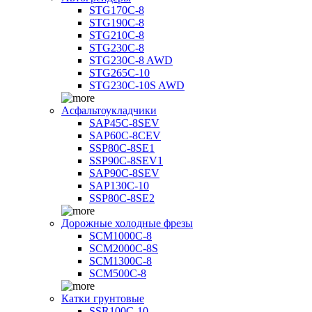
STG170C-8
STG190C-8
STG210C-8
STG230C-8
STG230C-8 AWD
STG265C-10
STG230C-10S AWD
Асфальтоукладчики
SAP45С-8SEV
SAP60C-8CEV
SSP80C-8SE1
SSP90C-8SEV1
SAP90C-8SEV
SAP130C-10
SSP80C-8SE2
Дорожные холодные фрезы
SCM1000C-8
SCM2000C-8S
SCM1300C-8
SCM500C-8
Катки грунтовые
SSR100C-10