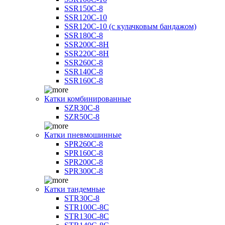
SSR150C-8
SSR120C-10
SSR120C-10 (с кулачковым бандажом)
SSR180C-8
SSR200C-8H
SSR220C-8H
SSR260C-8
SSR140C-8
SSR160C-8
Катки комбинированные
SZR30C-8
SZR50C-8
Катки пневмошинные
SPR260C-8
SPR160C-8
SPR200C-8
SPR300C-8
Катки тандемные
STR30C-8
STR100C-8С
STR130C-8С