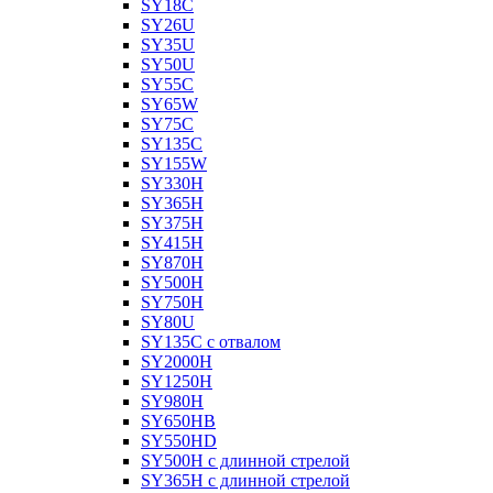
SY18C
SY26U
SY35U
SY50U
SY55C
SY65W
SY75C
SY135C
SY155W
SY330H
SY365H
SY375H
SY415H
SY870H
SY500H
SY750H
SY80U
SY135C с отвалом
SY2000H
SY1250H
SY980H
SY650HB
SY550HD
SY500H с длинной стрелой
SY365H с длинной стрелой