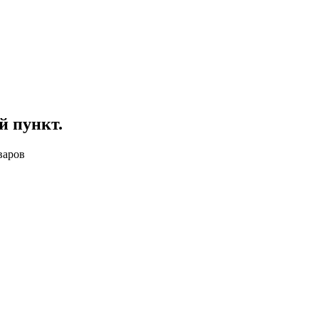
й пункт
.
варов