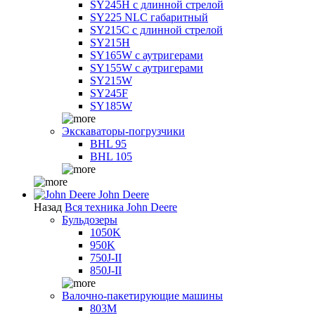
SY245H с длинной стрелой
SY225 NLC габаритный
SY215C с длинной стрелой
SY215H
SY165W с аутригерами
SY155W с аутригерами
SY215W
SY245F
SY185W
Экскаваторы-погрузчики
BHL 95
BHL 105
John Deere
Назад
Вся техника John Deere
Бульдозеры
1050K
950K
750J-II
850J-II
Валочно-пакетирующие машины
803M