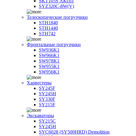
SKT105S АКПП
SYZ320C-8W(V)
Телескопические погрузчики
STH1840
STH1440
STH742
Фронтальные погрузчики
SW936K1
SW966K1
SW978K1
SW955K1
SW956K1
Харвестеры
SY245F
SY245H
SY330F
SY215F
Экскаваторы
SY215C
SY245H
SYC6028 (SY500HRD) Demolition