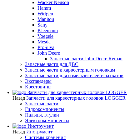
Wacker Neuson
Hamm
Wirtgen
Manitou
Sany
Kleemann
Voegele
Mesda
ProSilva
John Deere
Запасные части John Deere Reman
Запасные части для ДВС
Запасные части к харвестерным головкам
Запасные части для измельчителей и захватов
Экспандеры
Крестовины
Запчасти для харвестерных головок LOGGER
Назад
Запчасти для харвестерных головок LOGGER
Запасные части
Гидрокомпоненты
Пальцы, втулки
Электрокомпоненты
Инструмент
Назад
Инструмент
Системы хранения