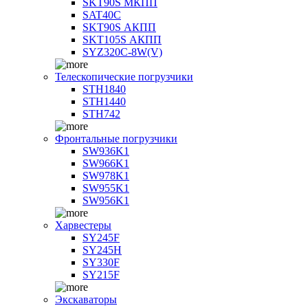
SKT90S МКПП
SAT40C
SKT90S АКПП
SKT105S АКПП
SYZ320C-8W(V)
Телескопические погрузчики
STH1840
STH1440
STH742
Фронтальные погрузчики
SW936K1
SW966K1
SW978K1
SW955K1
SW956K1
Харвестеры
SY245F
SY245H
SY330F
SY215F
Экскаваторы