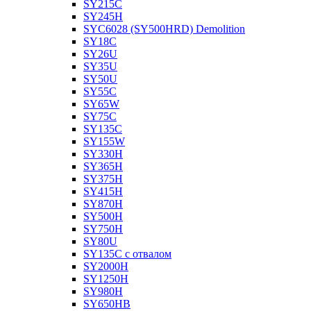
SY215C
SY245H
SYC6028 (SY500HRD) Demolition
SY18C
SY26U
SY35U
SY50U
SY55C
SY65W
SY75C
SY135C
SY155W
SY330H
SY365H
SY375H
SY415H
SY870H
SY500H
SY750H
SY80U
SY135C с отвалом
SY2000H
SY1250H
SY980H
SY650HB