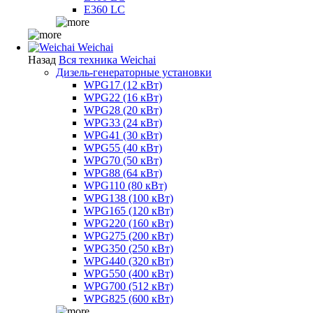
E360 LC
Weichai
Назад
Вся техника Weichai
Дизель-генераторные установки
WPG17 (12 кВт)
WPG22 (16 кВт)
WPG28 (20 кВт)
WPG33 (24 кВт)
WPG41 (30 кВт)
WPG55 (40 кВт)
WPG70 (50 кВт)
WPG88 (64 кВт)
WPG110 (80 кВт)
WPG138 (100 кВт)
WPG165 (120 кВт)
WPG220 (160 кВт)
WPG275 (200 кВт)
WPG350 (250 кВт)
WPG440 (320 кВт)
WPG550 (400 кВт)
WPG700 (512 кВт)
WPG825 (600 кВт)