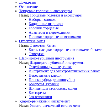
Домкраты
Освещение
Торцевые головки и аксессуары
Назад
Торцевые головки и аксессуары
Наборы головок
Карданные шарниры
Головки торцевые
Адаптеры и переходники
Головки торцевые со вставками
Отвертки, биты
Назад
Отвертки, биты
Биты, насадки торцевые с вставками-битами
Отвертки
Шарнирно-губцевый инструмент
Назад
Шарнирно-губцевый инструмент
Струбцины ручные, тиски
Инструмент для электротехнических работ
Переставные клещи
Плоскогубцы, длинногубцы
Бокорезы, кусачки
Щипцы для стопорных колец
Болторезы
Заклепочники
Ударно-рычажный инструмент
Назад
Ударно-рычажный инструмент