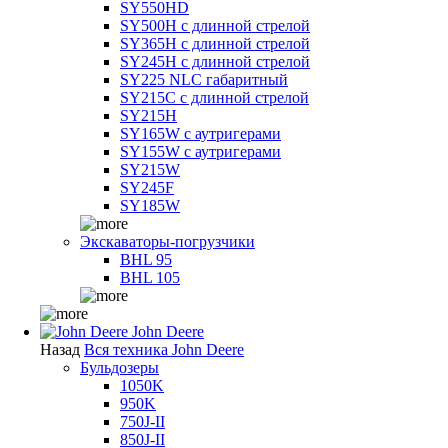
SY550HD
SY500H с длинной стрелой
SY365H с длинной стрелой
SY245H с длинной стрелой
SY225 NLC габаритный
SY215C с длинной стрелой
SY215H
SY165W с аутригерами
SY155W с аутригерами
SY215W
SY245F
SY185W
Экскаваторы-погрузчики
BHL 95
BHL 105
John Deere
Назад
Вся техника John Deere
Бульдозеры
1050K
950K
750J-II
850J-II