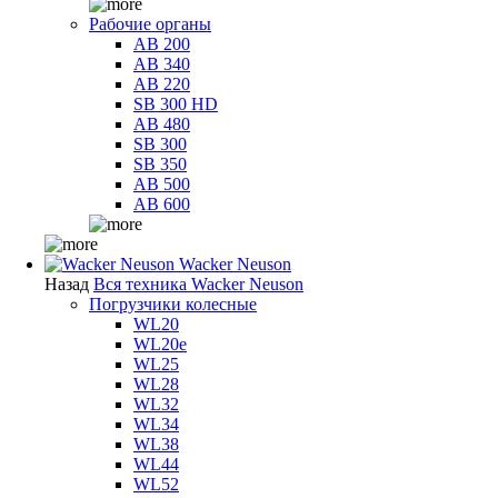
Рабочие органы
AB 200
AB 340
AB 220
SB 300 HD
AB 480
SB 300
SB 350
AB 500
AB 600
Wacker Neuson
Назад
Вся техника Wacker Neuson
Погрузчики колесные
WL20
WL20e
WL25
WL28
WL32
WL34
WL38
WL44
WL52