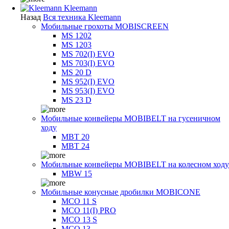
Kleemann
Назад
Вся техника Kleemann
Мобильные грохоты MOBISCREEN
MS 1202
MS 1203
MS 702(I) EVO
MS 703(I) EVO
MS 20 D
MS 952(I) EVO
MS 953(I) EVO
MS 23 D
Мобильные конвейеры MOBIBELT на гусеничном
ходу
MBT 20
MBT 24
Мобильные конвейеры MOBIBELT на колесном ходу
MBW 15
Мобильные конусные дробилки MOBICONE
MCO 11 S
MCO 11(I) PRO
MCO 13 S
MCO 13