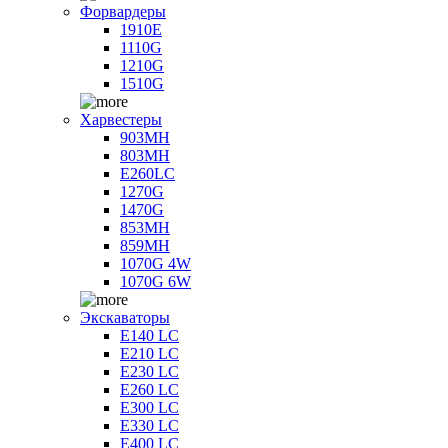
Форвардеры
1910E
1110G
1210G
1510G
Харвестеры
903MH
803MH
E260LC
1270G
1470G
853MH
859MH
1070G 4W
1070G 6W
Экскаваторы
E140 LC
E210 LC
E230 LC
E260 LC
E300 LC
E330 LC
E400 LC