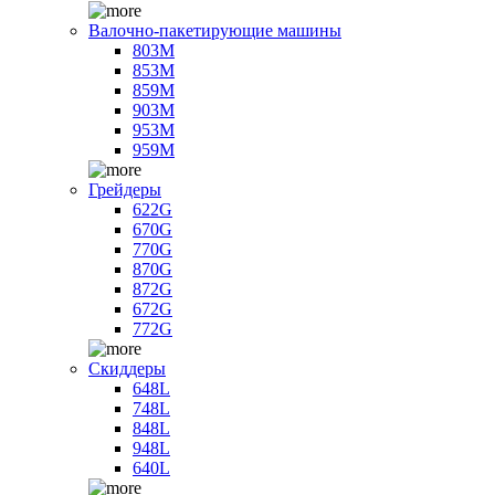
Валочно-пакетирующие машины
803M
853M
859M
903M
953M
959M
Грейдеры
622G
670G
770G
870G
872G
672G
772G
Скиддеры
648L
748L
848L
948L
640L