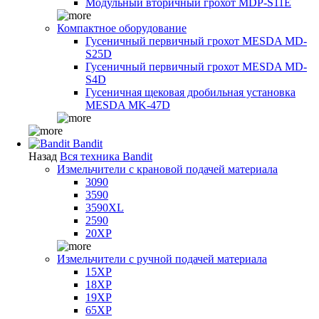
Модульный вторичный грохот MDP-S11E
Компактное оборудование
Гусеничный первичный грохот MESDA MD-
S25D
Гусеничный первичный грохот MESDA MD-
S4D
Гусеничная щековая дробильная установка
MESDA MK-47D
Bandit
Назад
Вся техника Bandit
Измельчители с крановой подачей материала
3090
3590
3590XL
2590
20XP
Измельчители с ручной подачей материала
15XP
18XP
19XP
65XP