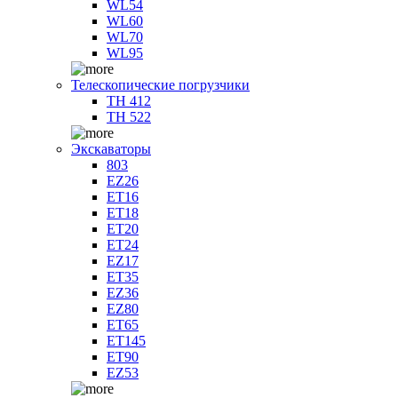
WL54
WL60
WL70
WL95
Телескопические погрузчики
TH 412
TH 522
Экскаваторы
803
EZ26
ET16
ET18
ET20
ET24
EZ17
ET35
EZ36
EZ80
ET65
ET145
ET90
EZ53