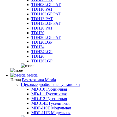
TDH08LGP PAT
TDH10 PAT
TDH10LGP PAT
TDH13 PAT
TDH13LGP PAT
TDH20 PAT
TDH20
TDH20LGP PAT
TDH20LGP
TDH24
TDH24LGP
TDH26
TDH26LGP
Mesda
Назад
Вся техника Mesda
Щековые дробильные установки
MD-J10 Гусеничная
MD-J11 Гусеничная
MD-J12 Гусеничная
MD-J14E Гусеничная
MDP-J10E Модульная
MDP-J11E Модульная