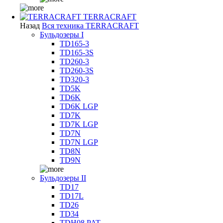
TERRACRAFT
Назад
Вся техника TERRACRAFT
Бульдозеры I
TD165-3
TD165-3S
TD260-3
TD260-3S
TD320-3
TD5K
TD6K
TD6K LGP
TD7K
TD7K LGP
TD7N
TD7N LGP
TD8N
TD9N
Бульдозеры II
TD17
TD17L
TD26
TD34
TDH08 PAT