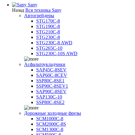
Sany
Назад
Вся техника Sany
Автогрейдеры
STG170C-8
STG190C-8
STG210C-8
STG230C-8
STG230C-8 AWD
STG265C-10
STG230C-10S AWD
Асфальтоукладчики
SAP45С-8SEV
SAP60C-8CEV
SSP80C-8SE1
SSP90C-8SEV1
SAP90C-8SEV
SAP130C-10
SSP80C-8SE2
Дорожные холодные фрезы
SCM1000C-8
SCM2000C-8S
SCM1300C-8
SCM500C-8