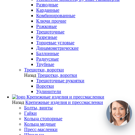
Разводные
Карданные
Комбинированные
Ключи прочие
Рожковые
Трещоточные
Разрезные
Торцевые угловые
Динамометрические
Баллонные
Радиусные
Трубные
Трещотки, воротки
Назад
Трещотки, воротки
Трещоточные рукоятки
Воротки
Удлинители
Крепежные изделия и прессмасленки
Назад
Крепежные изделия и прессмасленки
Болты, винты
Гайки
Кольца стопорные
Кольца медные
Пресс-масленки
Шпильки