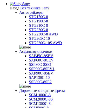
Sany
Назад
Вся техника Sany
Автогрейдеры
STG170C-8
STG190C-8
STG210C-8
STG230C-8
STG230C-8 AWD
STG265C-10
STG230C-10S AWD
Асфальтоукладчики
SAP45С-8SEV
SAP60C-8CEV
SSP80C-8SE1
SSP90C-8SEV1
SAP90C-8SEV
SAP130C-10
SSP80C-8SE2
Дорожные холодные фрезы
SCM1000C-8
SCM2000C-8S
SCM1300C-8
SCM500C-8