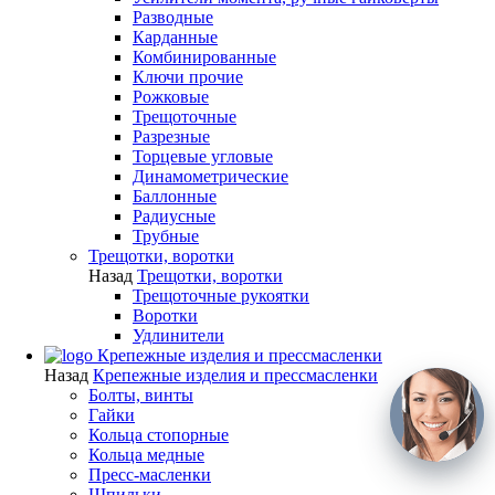
Разводные
Карданные
Комбинированные
Ключи прочие
Рожковые
Трещоточные
Разрезные
Торцевые угловые
Динамометрические
Баллонные
Радиусные
Трубные
Трещотки, воротки
Назад
Трещотки, воротки
Трещоточные рукоятки
Воротки
Удлинители
Крепежные изделия и прессмасленки
Назад
Крепежные изделия и прессмасленки
Болты, винты
Гайки
Кольца стопорные
Кольца медные
Пресс-масленки
Шпильки