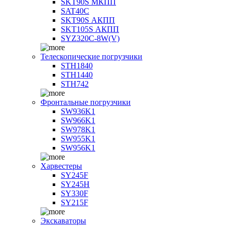
SKT90S МКПП
SAT40C
SKT90S АКПП
SKT105S АКПП
SYZ320C-8W(V)
Телескопические погрузчики
STH1840
STH1440
STH742
Фронтальные погрузчики
SW936K1
SW966K1
SW978K1
SW955K1
SW956K1
Харвестеры
SY245F
SY245H
SY330F
SY215F
Экскаваторы