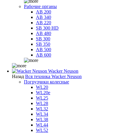
Рабочие органы
AB 200
AB 340
AB 220
SB 300 HD
AB 480
SB 300
SB 350
AB 500
AB 600
Wacker Neuson
Назад
Вся техника Wacker Neuson
Погрузчики колесные
WL20
WL20e
WL25
WL28
WL32
WL34
WL38
WL44
WL52