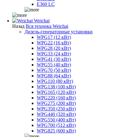
E360 LC
Weichai
Назад
Вся техника Weichai
Дизель-генераторные установки
WPG17 (12 кВт)
WPG22 (16 кВт)
WPG28 (20 кВт)
WPG33 (24 кВт)
WPG41 (30 кВт)
WPG55 (40 кВт)
WPG70 (50 кВт)
WPG88 (64 кВт)
WPG110 (80 кВт)
WPG138 (100 кВт)
WPG165 (120 кВт)
WPG220 (160 кВт)
WPG275 (200 кВт)
WPG350 (250 кВт)
WPG440 (320 кВт)
WPG550 (400 кВт)
WPG700 (512 кВт)
WPG825 (600 кВт)