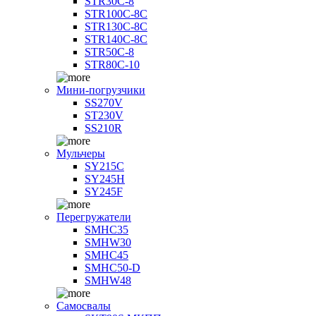
STR30C-8
STR100C-8С
STR130C-8С
STR140C-8С
STR50C-8
STR80C-10
Мини-погрузчики
SS270V
ST230V
SS210R
Мульчеры
SY215C
SY245H
SY245F
Перегружатели
SMHC35
SMHW30
SMHC45
SMHC50-D
SMHW48
Самосвалы