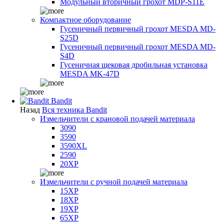
Модульный вторичный грохот MDP-S11E
Компактное оборудование
Гусеничный первичный грохот MESDA MD-
S25D
Гусеничный первичный грохот MESDA MD-
S4D
Гусеничная щековая дробильная установка
MESDA MK-47D
Bandit
Назад
Вся техника Bandit
Измельчители с крановой подачей материала
3090
3590
3590XL
2590
20XP
Измельчители с ручной подачей материала
15XP
18XP
19XP
65XP