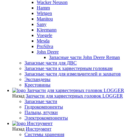
Wacker Neuson
Hamm
Wirtgen
Manitou
Sany
Kleemann
Voegele
Mesda
ProSilva
John Deere
Запасные части John Deere Reman
Запасные части для ДВС
Запасные части к харвестерным головкам
Запасные части для измельчителей и захватов
Экспандеры
Крестовины
Запчасти для харвестерных головок LOGGER
Назад
Запчасти для харвестерных головок LOGGER
Запасные части
Гидрокомпоненты
Пальцы, втулки
Электрокомпоненты
Инструмент
Назад
Инструмент
Системы хранения