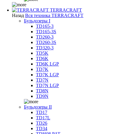
TERRACRAFT
Назад
Вся техника TERRACRAFT
Бульдозеры I
TD165-3
TD165-3S
TD260-3
TD260-3S
TD320-3
TD5K
TD6K
TD6K LGP
TD7K
TD7K LGP
TD7N
TD7N LGP
TD8N
TD9N
Бульдозеры II
TD17
TD17L
TD26
TD34
TDH08 PAT