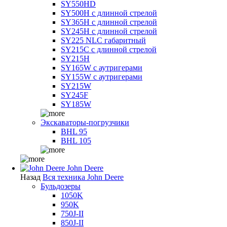
SY550HD
SY500H с длинной стрелой
SY365H с длинной стрелой
SY245H с длинной стрелой
SY225 NLC габаритный
SY215C с длинной стрелой
SY215H
SY165W с аутригерами
SY155W с аутригерами
SY215W
SY245F
SY185W
Экскаваторы-погрузчики
BHL 95
BHL 105
John Deere
Назад
Вся техника John Deere
Бульдозеры
1050K
950K
750J-II
850J-II