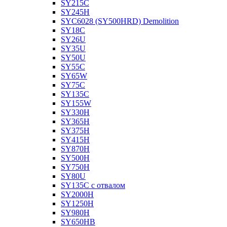
SY215C
SY245H
SYC6028 (SY500HRD) Demolition
SY18C
SY26U
SY35U
SY50U
SY55C
SY65W
SY75C
SY135C
SY155W
SY330H
SY365H
SY375H
SY415H
SY870H
SY500H
SY750H
SY80U
SY135C с отвалом
SY2000H
SY1250H
SY980H
SY650HB