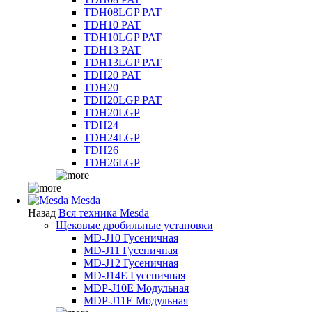
TDH08LGP PAT
TDH10 PAT
TDH10LGP PAT
TDH13 PAT
TDH13LGP PAT
TDH20 PAT
TDH20
TDH20LGP PAT
TDH20LGP
TDH24
TDH24LGP
TDH26
TDH26LGP
Mesda
Назад
Вся техника Mesda
Щековые дробильные установки
MD-J10 Гусеничная
MD-J11 Гусеничная
MD-J12 Гусеничная
MD-J14E Гусеничная
MDP-J10E Модульная
MDP-J11E Модульная