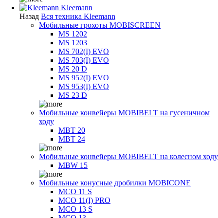
Kleemann
Назад
Вся техника Kleemann
Мобильные грохоты MOBISCREEN
MS 1202
MS 1203
MS 702(I) EVO
MS 703(I) EVO
MS 20 D
MS 952(I) EVO
MS 953(I) EVO
MS 23 D
Мобильные конвейеры MOBIBELT на гусеничном
ходу
MBT 20
MBT 24
Мобильные конвейеры MOBIBELT на колесном ходу
MBW 15
Мобильные конусные дробилки MOBICONE
MCO 11 S
MCO 11(I) PRO
MCO 13 S
MCO 13