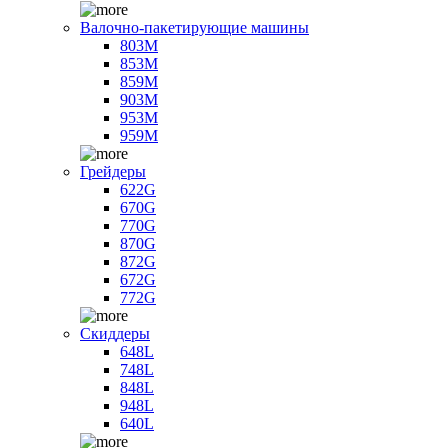
Валочно-пакетирующие машины
803M
853M
859M
903M
953M
959M
Грейдеры
622G
670G
770G
870G
872G
672G
772G
Скиддеры
648L
748L
848L
948L
640L