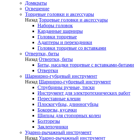
Домкраты
Освещение
Торцевые головки и аксессуары
Назад
Торцевые головки и аксессуары
Наборы головок
Карданные шарниры
Головки торцевые
Адаптеры и переходники
Головки торцевые со вставками
Отвертки, биты
Назад
Отвертки, биты
Биты, насадки торцевые с вставками-битами
Отвертки
Шарнирно-губцевый инструмент
Назад
Шарнирно-губцевый инструмент
Струбцины ручные, тиски
Инструмент для электротехнических работ
Переставные клещи
Плоскогубцы, длинногубцы
Бокорезы, кусачки
Щипцы для стопорных колец
Болторезы
Заклепочники
Ударно-рычажный инструмент
Назад
Ударно-рычажный инструмент