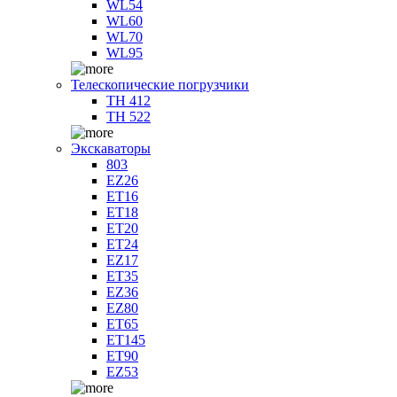
WL54
WL60
WL70
WL95
Телескопические погрузчики
TH 412
TH 522
Экскаваторы
803
EZ26
ET16
ET18
ET20
ET24
EZ17
ET35
EZ36
EZ80
ET65
ET145
ET90
EZ53