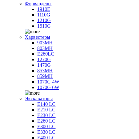
Форвардеры
1910E
1110G
1210G
1510G
Харвестеры
903MH
803MH
E260LC
1270G
1470G
853MH
859MH
1070G 4W
1070G 6W
Экскаваторы
E140 LC
E210 LC
E230 LC
E260 LC
E300 LC
E330 LC
E400 LC