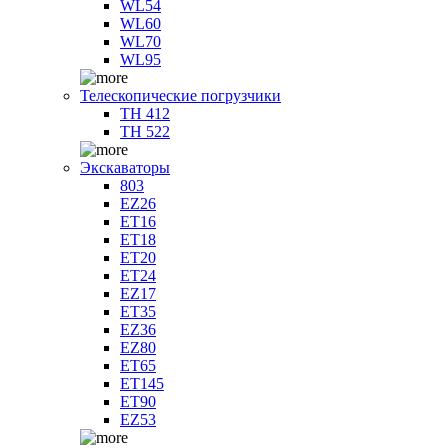
WL54
WL60
WL70
WL95
Телескопические погрузчики
TH 412
TH 522
Экскаваторы
803
EZ26
ET16
ET18
ET20
ET24
EZ17
ET35
EZ36
EZ80
ET65
ET145
ET90
EZ53