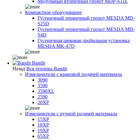
Модульный вторичный грохот MDP-S11E
Компактное оборудование
Гусеничный первичный грохот MESDA MD-
S25D
Гусеничный первичный грохот MESDA MD-
S4D
Гусеничная щековая дробильная установка
MESDA MK-47D
Bandit
Назад
Вся техника Bandit
Измельчители с крановой подачей материала
3090
3590
3590XL
2590
20XP
Измельчители с ручной подачей материала
15XP
18XP
19XP
65XP