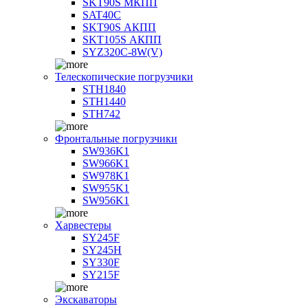
SKT90S МКПП
SAT40C
SKT90S АКПП
SKT105S АКПП
SYZ320C-8W(V)
Телескопические погрузчики
STH1840
STH1440
STH742
Фронтальные погрузчики
SW936K1
SW966K1
SW978K1
SW955K1
SW956K1
Харвестеры
SY245F
SY245H
SY330F
SY215F
Экскаваторы