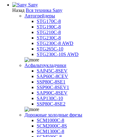
Sany
Назад
Вся техника Sany
Автогрейдеры
STG170C-8
STG190C-8
STG210C-8
STG230C-8
STG230C-8 AWD
STG265C-10
STG230C-10S AWD
Асфальтоукладчики
SAP45С-8SEV
SAP60C-8CEV
SSP80C-8SE1
SSP90C-8SEV1
SAP90C-8SEV
SAP130C-10
SSP80C-8SE2
Дорожные холодные фрезы
SCM1000C-8
SCM2000C-8S
SCM1300C-8
SCM500C-8