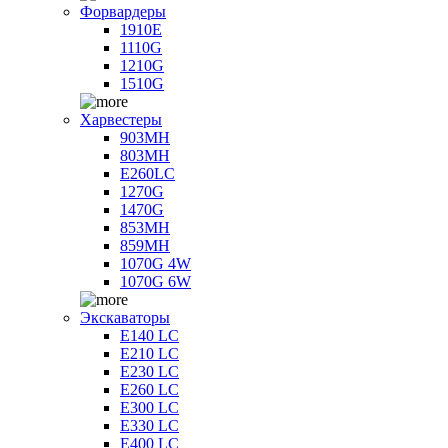
Форвардеры
1910E
1110G
1210G
1510G
Харвестеры
903MH
803MH
E260LC
1270G
1470G
853MH
859MH
1070G 4W
1070G 6W
Экскаваторы
E140 LC
E210 LC
E230 LC
E260 LC
E300 LC
E330 LC
E400 LC