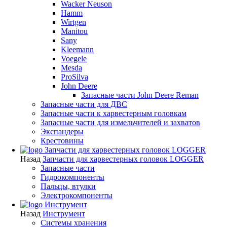
Wacker Neuson
Hamm
Wirtgen
Manitou
Sany
Kleemann
Voegele
Mesda
ProSilva
John Deere
Запасные части John Deere Reman
Запасные части для ДВС
Запасные части к харвестерным головкам
Запасные части для измельчителей и захватов
Экспандеры
Крестовины
Запчасти для харвестерных головок LOGGER
Назад
Запчасти для харвестерных головок LOGGER
Запасные части
Гидрокомпоненты
Пальцы, втулки
Электрокомпоненты
Инструмент
Назад
Инструмент
Системы хранения