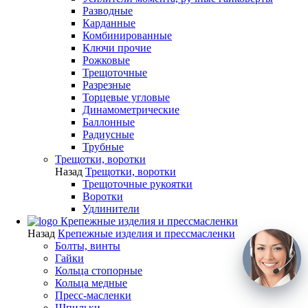
Разводные
Карданные
Комбинированные
Ключи прочие
Рожковые
Трещоточные
Разрезные
Торцевые угловые
Динамометрические
Баллонные
Радиусные
Трубные
Трещотки, воротки
Назад
Трещотки, воротки
Трещоточные рукоятки
Воротки
Удлинители
Крепежные изделия и прессмасленки
Назад
Крепежные изделия и прессмасленки
Болты, винты
Гайки
Кольца стопорные
Кольца медные
Пресс-масленки
Шпильки