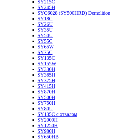
SY215C
SY245H
SYC6028 (SY500HRD) Demolition
SY18C
SY26U
SY35U
SY50U
SY55C
SY65W
SY75C
SY135C
SY155W
SY330H
SY365H
SY375H
SY415H
SY870H
SY500H
SY750H
SY80U
SY135C с отвалом
SY2000H
SY1250H
SY980H
SY650HB