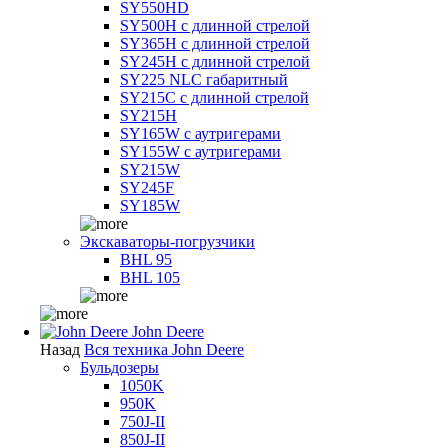
SY550HD
SY500H с длинной стрелой
SY365H с длинной стрелой
SY245H с длинной стрелой
SY225 NLC габаритный
SY215C с длинной стрелой
SY215H
SY165W с аутригерами
SY155W с аутригерами
SY215W
SY245F
SY185W
Экскаваторы-погрузчики
BHL 95
BHL 105
John Deere
Назад
Вся техника John Deere
Бульдозеры
1050K
950K
750J-II
850J-II