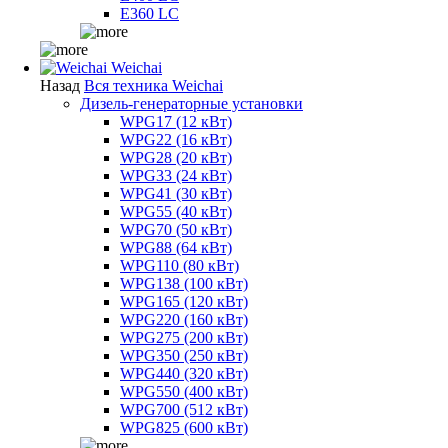
E360 LC
Weichai
Назад
Вся техника Weichai
Дизель-генераторные установки
WPG17 (12 кВт)
WPG22 (16 кВт)
WPG28 (20 кВт)
WPG33 (24 кВт)
WPG41 (30 кВт)
WPG55 (40 кВт)
WPG70 (50 кВт)
WPG88 (64 кВт)
WPG110 (80 кВт)
WPG138 (100 кВт)
WPG165 (120 кВт)
WPG220 (160 кВт)
WPG275 (200 кВт)
WPG350 (250 кВт)
WPG440 (320 кВт)
WPG550 (400 кВт)
WPG700 (512 кВт)
WPG825 (600 кВт)