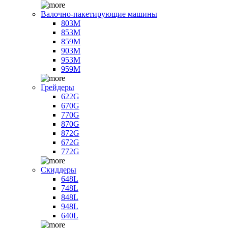
Валочно-пакетирующие машины
803M
853M
859M
903M
953M
959M
Грейдеры
622G
670G
770G
870G
872G
672G
772G
Скиддеры
648L
748L
848L
948L
640L