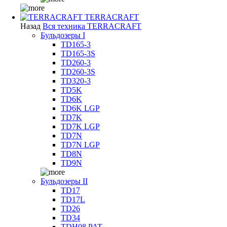
TERRACRAFT
Назад
Вся техника TERRACRAFT
Бульдозеры I
TD165-3
TD165-3S
TD260-3
TD260-3S
TD320-3
TD5K
TD6K
TD6K LGP
TD7K
TD7K LGP
TD7N
TD7N LGP
TD8N
TD9N
Бульдозеры II
TD17
TD17L
TD26
TD34
TDH08 PAT