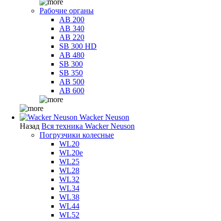
Рабочие органы
AB 200
AB 340
AB 220
SB 300 HD
AB 480
SB 300
SB 350
AB 500
AB 600
Wacker Neuson
Назад
Вся техника Wacker Neuson
Погрузчики колесные
WL20
WL20e
WL25
WL28
WL32
WL34
WL38
WL44
WL52