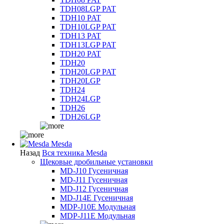
TDH08LGP PAT
TDH10 PAT
TDH10LGP PAT
TDH13 PAT
TDH13LGP PAT
TDH20 PAT
TDH20
TDH20LGP PAT
TDH20LGP
TDH24
TDH24LGP
TDH26
TDH26LGP
Mesda
Назад
Вся техника Mesda
Щековые дробильные установки
MD-J10 Гусеничная
MD-J11 Гусеничная
MD-J12 Гусеничная
MD-J14E Гусеничная
MDP-J10E Модульная
MDP-J11E Модульная