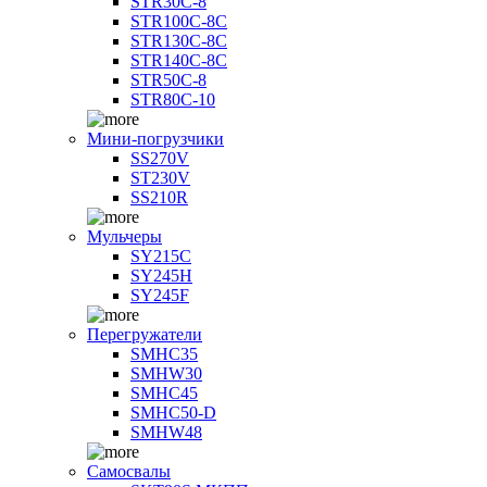
STR30C-8
STR100C-8С
STR130C-8С
STR140C-8С
STR50C-8
STR80C-10
Мини-погрузчики
SS270V
ST230V
SS210R
Мульчеры
SY215C
SY245H
SY245F
Перегружатели
SMHC35
SMHW30
SMHC45
SMHC50-D
SMHW48
Самосвалы