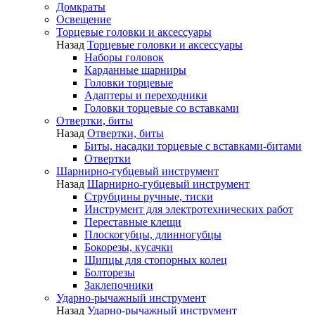
Домкраты
Освещение
Торцевые головки и аксессуары
Назад
Торцевые головки и аксессуары
Наборы головок
Карданные шарниры
Головки торцевые
Адаптеры и переходники
Головки торцевые со вставками
Отвертки, биты
Назад
Отвертки, биты
Биты, насадки торцевые с вставками-битами
Отвертки
Шарнирно-губцевый инструмент
Назад
Шарнирно-губцевый инструмент
Струбцины ручные, тиски
Инструмент для электротехнических работ
Переставные клещи
Плоскогубцы, длинногубцы
Бокорезы, кусачки
Щипцы для стопорных колец
Болторезы
Заклепочники
Ударно-рычажный инструмент
Назад
Ударно-рычажный инструмент