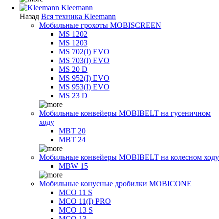
Kleemann
Назад
Вся техника Kleemann
Мобильные грохоты MOBISCREEN
MS 1202
MS 1203
MS 702(I) EVO
MS 703(I) EVO
MS 20 D
MS 952(I) EVO
MS 953(I) EVO
MS 23 D
Мобильные конвейеры MOBIBELT на гусеничном
ходу
MBT 20
MBT 24
Мобильные конвейеры MOBIBELT на колесном ходу
MBW 15
Мобильные конусные дробилки MOBICONE
MCO 11 S
MCO 11(I) PRO
MCO 13 S
MCO 13